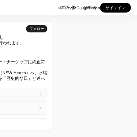

日本語
GooglePlay
AppStore
サインイン
フォロー
し
が行われます。
ートナーシップに終止符
SW Health）へ、水曜
を「歴史的な日」と述べ