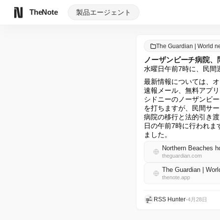
TheNote
製品
エージェント
The Guardian | World
ノーザンビーチ病院、
水曜日午前7時に、民間運営
最新情報については、オ
速報メール、無料アプリ
シドニーのノーザンビー
を打ちますが、民間サー
病院の移行と法的引き渡しは
日の午前7時に行われま
ました。
Northern Beaches ho
theguardian.com
The Guardian | W
thenote.app
RSS Hunter
•
4月28日