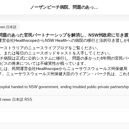
ノーザンビーチ病院、問題のあった官民パートナーシップを解消し...
 news 日本語
問題のあった官民パートナーシップを解消し、NSW州政府に引き渡
会社HealthscopeからNSW Healthへの病院の移行と法的引き渡し
ーストラリアのニュースライブブログをご覧ください。

、または毎日のニュースポッドキャストを入手してください。

チ病院は正式に公的システムに移行し、問題の多かった8年間の官民パ
ビスの将来については不確実性が残っています。

、民間運営会社Healthscopeからニューサウスウェールズ州保健局（N
す。ニューサウスウェールズ州保健大臣のライアン・パーク氏は、これ
spital handed to NSW government, ending troubled public-private partnership
orld news 日本語 RSS