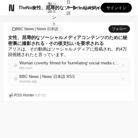
日
製
ジ

TheNote
女性、屈辱的なソーシャルメディアコンテンツのために秘密裏に撮...
本
GooglePlay
AppStore
サインイン
品
ェ
語
ン
ト
BBC News | News 日本語
フォロー
女性、屈辱的なソーシャルメディアコンテンツのために秘
密裏に撮影される - その後支払いを要求される
アリスは、その動画はソーシャルメディアに投稿され、約4万
回視聴されたと言っています。
Woman covertly filmed for 'humiliating' social media content - then told to pay
bbc.com
BBC News | News 日本語 RSS
thenote.app
RSS Hunter
•
5月7日