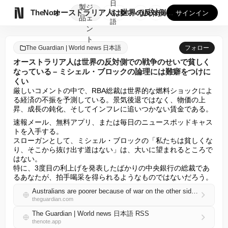
日
製
ジ

TheNote
オーストラリア人は世界の反対側での戦争のせいで貧しくなってい...
本
GooglePlay
AppStore
サインイン
品
ェ
語
ン
ト
The Guardian | World news 日本語
フォロー
オーストラリア人は世界の反対側での戦争のせいで貧しく
なっている – ミシェル・ブロックの論理には難癖をつけに
くい
厳しいコメントの中で、RBA総裁は世界的な燃料ショックによ
る経済の不振を予測している。景気後退ではなく、物価の上
昇、成長の鈍化、そしてインフレに追いつかない賃金である。
速報メール、無料アプリ、または毎日のニュースポッドキャス
トを入手する。

スローガンとして、ミシェル・ブロックの「私たちは貧しくな
り、そこから抜け出す道はない」は、大いに望まれるところで
はない。

特に、3度目の利上げを発表したばかりの中央銀行の総裁であ
るあなたが、拍手喝采を得られるようなものではないだろう。
Australians are poorer because of war on the other side of the world – Michele Bullock’s logic is hard to fault
theguardian.com
The Guardian | World news 日本語 RSS
thenote.app