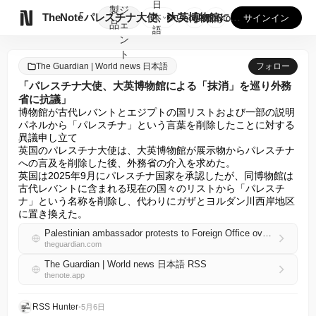
日
製
ジ

TheNote
「パレスチナ大使、大英博物館による「抹消」を巡り外務省に抗議...
本
GooglePlay
AppStore
サインイン
品
ェ
語
ン
ト
The Guardian | World news 日本語
フォロー
「パレスチナ大使、大英博物館による「抹消」を巡り外務
省に抗議」
博物館が古代レバントとエジプトの国リストおよび一部の説明
パネルから「パレスチナ」という言葉を削除したことに対する
異議申し立て

英国のパレスチナ大使は、大英博物館が展示物からパレスチナ
への言及を削除した後、外務省の介入を求めた。

英国は2025年9月にパレスチナ国家を承認したが、同博物館は
古代レバントに含まれる現在の国々のリストから「パレスチ
ナ」という名称を削除し、代わりにガザとヨルダン川西岸地区
に置き換えた。
Palestinian ambassador protests to Foreign Office over ’erasure’ by British Museum
theguardian.com
The Guardian | World news 日本語 RSS
thenote.app
RSS Hunter
•
5月6日