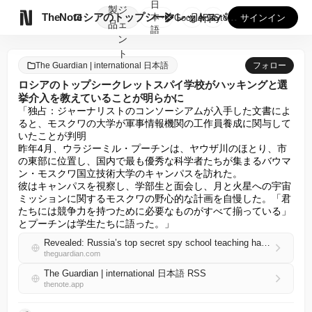
日
製
ジ

TheNote
ロシアのトップシークレットスパイ学校がハッキングと選挙介入を...
本
GooglePlay
AppStore
サインイン
品
ェ
語
ン
ト
The Guardian | international 日本語
フォロー
ロシアのトップシークレットスパイ学校がハッキングと選
挙介入を教えていることが明らかに
「独占：ジャーナリストのコンソーシアムが入手した文書によ
ると、モスクワの大学が軍事情報機関の工作員養成に関与して
いたことが判明

昨年4月、ウラジーミル・プーチンは、ヤウザ川のほとり、市
の東部に位置し、国内で最も優秀な科学者たちが集まるバウマ
ン・モスクワ国立技術大学のキャンパスを訪れた。

彼はキャンパスを視察し、学部生と面会し、月と火星への宇宙
ミッションに関するモスクワの野心的な計画を自慢した。「君
たちには競争力を持つために必要なものがすべて揃っている」
とプーチンは学生たちに語った。」
Revealed: Russia’s top secret spy school teaching hacking and election meddling
theguardian.com
The Guardian | international 日本語 RSS
thenote.app