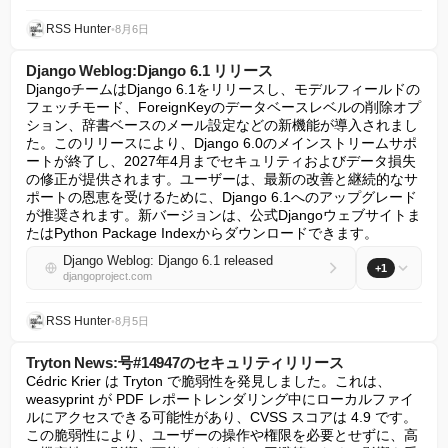
RSS Hunter
•
8月6日
Django Weblog:Django 6.1 リリース
DjangoチームはDjango 6.1をリリースし、モデルフィールドの
フェッチモード、ForeignKeyのデータベースレベルの削除オプ
ション、辞書ベースのメール設定などの新機能が導入されまし
た。このリリースにより、Django 6.0のメインストリームサポ
ートが終了し、2027年4月までセキュリティおよびデータ損失
の修正が提供されます。ユーザーは、最新の改善と継続的なサ
ポートの恩恵を受けるために、Django 6.1へのアップグレード
が推奨されます。新バージョンは、公式Djangoウェブサイトま
たはPython Package Indexからダウンロードできます。
Django Weblog: Django 6.1 released
+1
djangoproject.com
RSS Hunter
•
8月5日
Tryton News:号#14947のセキュリティリリース
Cédric Krier は Tryton で脆弱性を発見しました。これは、
weasyprint が PDF レポートレンダリング中にローカルファイ
ルにアクセスできる可能性があり、CVSS スコアは 4.9 です。
この脆弱性により、ユーザーの操作や権限を必要とせずに、高