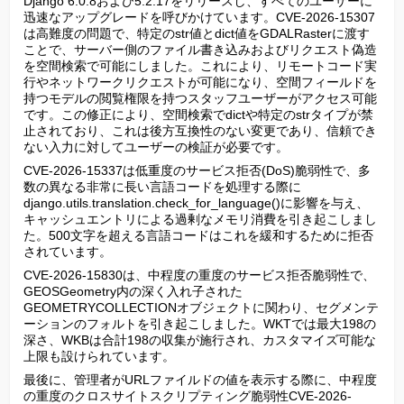
Django 6.0.8および5.2.17をリリースし、すべてのユーザーに
迅速なアップグレードを呼びかけています。CVE-2026-15307
は高難度の問題で、特定のstr値とdict値をGDALRasterに渡す
ことで、サーバー側のファイル書き込みおよびリクエスト偽造
を空間検索で可能にしました。これにより、リモートコード実
行やネットワークリクエストが可能になり、空間フィールドを
持つモデルの閲覧権限を持つスタッフユーザーがアクセス可能
です。この修正により、空間検索でdictや特定のstrタイプが禁
止されており、これは後方互換性のない変更であり、信頼でき
ない入力に対してユーザーの検証が必要です。
CVE-2026-15337は低重度のサービス拒否(DoS)脆弱性で、多
数の異なる非常に長い言語コードを処理する際に
django.utils.translation.check_for_language()に影響を与え、
キャッシュエントリによる過剰なメモリ消費を引き起こしまし
た。500文字を超える言語コードはこれを緩和するために拒否
されています。
CVE-2026-15830は、中程度の重度のサービス拒否脆弱性で、
GEOSGeometry内の深く入れ子された
GEOMETRYCOLLECTIONオブジェクトに関わり、セグメンテ
ーションのフォルトを引き起こしました。WKTでは最大198の
深さ、WKBは合計198の収集が施行され、カスタマイズ可能な
上限も設けられています。
最後に、管理者がURLファイルドの値を表示する際に、中程度
の重度のクロスサイトスクリプティング脆弱性CVE-2026-