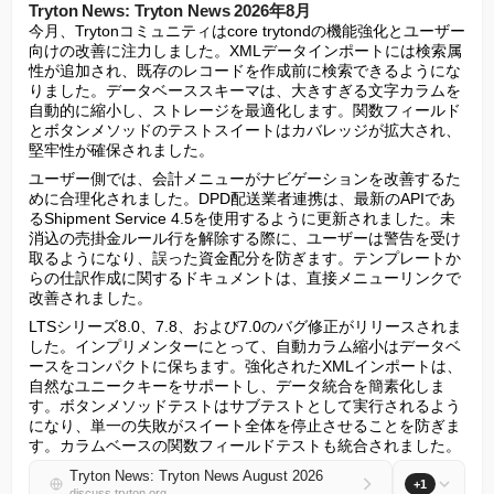
Tryton News: Tryton News 2026年8月
今月、Trytonコミュニティはcore trytondの機能強化とユーザー
向けの改善に注力しました。XMLデータインポートには検索属
性が追加され、既存のレコードを作成前に検索できるようにな
りました。データベーススキーマは、大きすぎる文字カラムを
自動的に縮小し、ストレージを最適化します。関数フィールド
とボタンメソッドのテストスイートはカバレッジが拡大され、
堅牢性が確保されました。
ユーザー側では、会計メニューがナビゲーションを改善するた
めに合理化されました。DPD配送業者連携は、最新のAPIであ
るShipment Service 4.5を使用するように更新されました。未
消込の売掛金ルール行を解除する際に、ユーザーは警告を受け
取るようになり、誤った資金配分を防ぎます。テンプレートか
らの仕訳作成に関するドキュメントは、直接メニューリンクで
改善されました。
LTSシリーズ8.0、7.8、および7.0のバグ修正がリリースされま
した。インプリメンターにとって、自動カラム縮小はデータベ
ースをコンパクトに保ちます。強化されたXMLインポートは、
自然なユニークキーをサポートし、データ統合を簡素化しま
す。ボタンメソッドテストはサブテストとして実行されるよう
になり、単一の失敗がスイート全体を停止させることを防ぎま
す。カラムベースの関数フィールドテストも統合されました。
Tryton News: Tryton News August 2026
+1
discuss.tryton.org