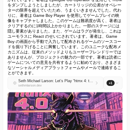
をダンプしようとしましたが、カートリッジの公差がオペレー
ターの限界を超えていたため、うまくいきませんでした。代わ
りに、著者は Game Boy Player を使用してゲームプレイの映
像をキャプチャしました。このゲームは難易度が高く、著者は
クリアするのに1時間以上かかりました。一部のステージには
隠し要素がありました。また、ゲームはラグが発生し、これは
ユーモラスに React のせいにされています。著者は、Game 
Boy の画面から手動で入力して配布されるゲームのソースコー
ドを掘り下げることに興奮しています。このユニークな配布メ
カニズムは、従来のメソッドよりもユーザーフレンドリーでは
ありませんが、プロジェクトの魅力の一部です。著者は読者に
ゲームについての意見を共有するように勧めており、さまざま
なソーシャルメディアプラットフォームやメールで連絡するこ
とができます。
Seth Michael Larson: Let’s Play “htmx 4: the game”
+1
sethmlarson.dev