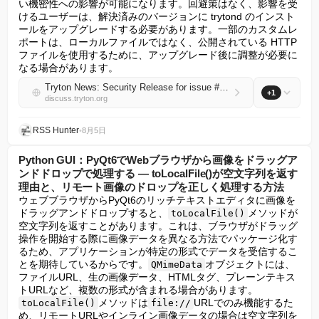
い機密性への影響が可能になります。回避策はなく、影響を受
けるユーザーは、解決済みのバージョンに trytond のインスト
ールをアップグレードする必要があります。一部のカスタムレ
ポートは、ローカルファイルではなく、公開されている HTTP 
ファイルを使用するために、アップグレード後に調整が必要に
なる場合があります。
Tryton News: Security Release for issue #14947
+1
discuss.tryton.org
RSS Hunter
•
8月5日
Python GUI：PyQt6でWebブラウザから画像をドラッグア
ンドドロップで処理する — toLocalFile()が空文字列を返す
理由と、リモート画像のドロップを正しく処理する方法
ウェブブラウザからPyQt6のリッチテキストエディタに画像を
ドラッグアンドドロップすると、
メソッドが
toLocalFile()
空文字列を返すことがあります。これは、ブラウザがドラッグ
操作を開始する際に画像データを異なる方法でパッケージ化す
るため、アプリケーションが特定の形式でデータを受信するこ
とを期待しているからです。
オブジェクトには、
QMimeData
ファイルURL、生の画像データ、HTMLタグ、プレーンテキス
トURLなど、複数の形式が含まれる場合があります。
メソッドは
URLでのみ機能するた
toLocalFile()
file://
め、リモートURLやインライン画像データの場合は空文字列を