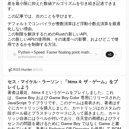
差を最小限に抑えた数値アルゴリズムを引き続き記述できま
す。
この記事では、次のことを学びます。
デフォルトでコンパイラが整数演算ほど浮動小数点演算を最適
化しない理由。

この制限を解決するためのRustの新しいAPI。

この新しいAPIの使用例、その速度への影響、およびどこで使
用できるかを制御する方法。
Python⇒Speed: Faster floating point math with Rust’s new API
+1
pythonspeed.com
RSS Hunter
•
8月2日
セス・マイケル・ラーソン：「htmx 4: ザ・ゲーム」をプ
レイしよう
著者は最近、htmx 4 というゲームをプレイしました。これ
は、Game Boy および Game Boy Color 専用にリリースされた 
JavaScript ライブラリです。このゲームは発表され、著者はす
ぐにカートリッジを購入しました。カートリッジはカスタムの
段ボール箱とプラスチックケースに入って届きました。カート
リッジ自体にはラベルが付いており、任天堂の商標およびライ
センスの問題を避けるために Game Boy ではなく Game と書
かれています。著者は Epilogue GB Operator を使用して ROM 