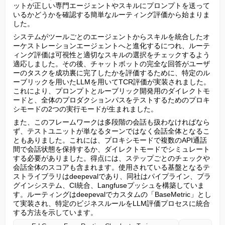
ットが正しい専門エージェントやスキルにプロンプトを送って
いるかどうかを確認する簡単なルーティング評価から始まりま
した。
システムがツールごとのエージェントからスキルを統合したオ
ーケストレーションエージェントへと進化するにつれ、ルーテ
ィング評価は可視性と適切なスキルの選択をチェックするよう
適応しました。その後、チャットボットの完全な回答がユーザ
ーのタスクを成功裏に完了したかを評価するために、特定のル
ーブリックを用いたLLMを用いてTCR評価が実装されました。
これにより、プロンプトとルーブリック開発用のダイレクトモ
ードと、全体のプロダクションパスをテストするためのプロキ
シモードの2つの実行モードが生まれました。
また、このフレームワークは多段階の会話も扱わなければなら
ず、テストユニットが単なるターンではなく会話全体となるこ
ともありました。これには、プロキシモードで複数のAPI通話
間で会話状態を保持するか、ダイレクトモードでシミュレート
する必要がありました。得点には、ステップごとのチェックや
会話全体のスコアも含まれます。使用されている基盤となるテ
ストライブラリはdeepevalであり、同社はパイプライン、プラ
グインシステム、CI統合、Langfuseプッシュを構築していま
す。ルーティングはdeepevalでカスタムの「BaseMetric」とし
て実装され、特定のビジネスルールをLLM評価プロセスに統合
する方法を示しています。