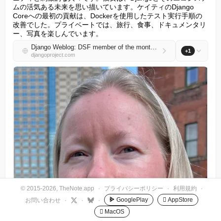
ムの活気ある未来を思い描いています。ケイティのDjango 
Coreへの最初の貢献は、Dockerを使用したテスト実行手順の
改善でした。プライベートでは、旅行、食事、ドキュメンタリ
ー、写真を楽しんでいます。
Django Weblog: DSF member of the month - Katherine "Kati" Michel
+1
djangoproject.com
© 2015-2026, TheNote.app
·
プライバシーポリシー
·
利用規約
·
GooglePlay
 AppStore
お問い合わせ
·
·
·
 MacOS