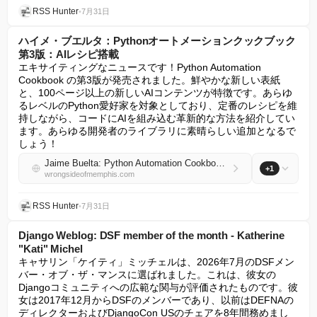
RSS Hunter
•
7月31日
ハイメ・ブエルタ：Pythonオートメーションクックブック
第3版：AIレシピ搭載
エキサイティングなニュースです！Python Automation 
Cookbook の第3版が発売されました。鮮やかな新しい表紙
と、100ページ以上の新しいAIコンテンツが特徴です。あらゆ
るレベルのPython愛好家を対象としており、定番のレシピを維
持しながら、コードにAIを組み込む革新的な方法を紹介してい
ます。あらゆる開発者のライブラリに素晴らしい追加となるで
しょう！
Jaime Buelta: Python Automation Cookbook 3rd edition: now with AI recipes.
+1
wrongsideofmemphis.com
RSS Hunter
•
7月31日
Django Weblog: DSF member of the month - Katherine
"Kati" Michel
キャサリン「ケイティ」ミッチェルは、2026年7月のDSFメン
バー・オブ・ザ・マンスに選ばれました。これは、彼女の
Djangoコミュニティへの広範な関与が評価されたものです。彼
女は2017年12月からDSFのメンバーであり、以前はDEFNAの
ディレクターおよびDjangoCon USのチェアを8年間務めまし