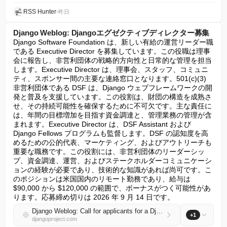
RSS Hunter
•
昨日
Django Weblog: Djangoエグゼクティブディレクター募集
Django Software Foundation は、新しい有給の運営リーダー職
である Executive Director を募集しています。この役職は理事
会に報告し、非営利団体の戦略的方向性と日常的な管理を担当
します。Executive Director は、理事会、スタッフ、コミュニ
ティ、スポンサー間の主要な連絡窓口となります。501(c)(3) 
非営利団体である DSF は、Django ウェブフレームワークの開
発と普及を支援しています。この役割は、財団の構造を成熟さ
せ、その持続可能性を確保するために不可欠です。主な責任に
は、年間の目標増加を目指す資金調達と、管理業務の管理が含
まれます。Executive Director は、DSF Assistant および 
Django Fellows プログラムも監督します。DSF の認知度を高
めるための公的代表、マーケティング、およびアウトリーチも
重要な職務です。この役割には、非営利団体のリーダーシッ
プ、資金調達、運営、およびステークホルダーコミュニケーシ
ョンの経験が必要であり、技術的な知識があれば尚可です。こ
のポジションは米国国内のリモート勤務であり、給与は 
$90,000 から $120,000 の範囲で、ボーナスがつく可能性があ
ります。応募締め切りは 2026 年 9 月 14 日です。
Django Weblog: Call for applicants for a Django Executive Director
+1
djangoproject.com