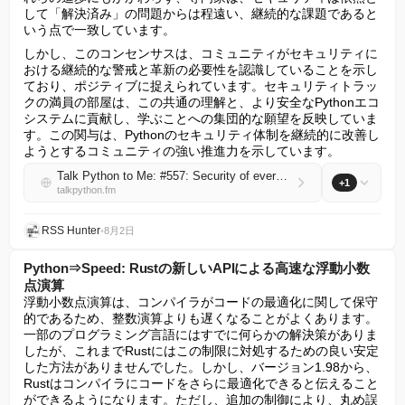
して「解決済み」の問題からは程遠い、継続的な課題であると
いう点で一致しています。
しかし、このコンセンサスは、コミュニティがセキュリティに
おける継続的な警戒と革新の必要性を認識していることを示し
ており、ポジティブに捉えられています。セキュリティトラッ
クの満員の部屋は、この共通の理解と、より安全なPythonエコ
システムに貢献し、学ぶことへの集団的な願望を反映していま
す。この関与は、Pythonのセキュリティ体制を継続的に改善し
ようとするコミュニティの強い推進力を示しています。
Talk Python to Me: #557: Security of everything at PyCon 2026
+1
talkpython.fm
RSS Hunter
•
8月2日
Python⇒Speed: Rustの新しいAPIによる高速な浮動小数
点演算
浮動小数点演算は、コンパイラがコードの最適化に関して保守
的であるため、整数演算よりも遅くなることがよくあります。
一部のプログラミング言語にはすでに何らかの解決策がありま
したが、これまでRustにはこの制限に対処するための良い安定
した方法がありませんでした。しかし、バージョン1.98から、
Rustはコンパイラにコードをさらに最適化できると伝えること
ができるようになります。ただし、追加の制御により、丸め誤