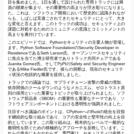
目を集めました。1日を通して設けられた専用トラックには満
員の聴衆が集まり、その重要性の高まりが浮き彫りになりまし
た。これは、ソフトウェア開発において歴史的に認識されなが
らも、しばしば見過ごされてきたセキュリティにとって、大き
な変化と言えます。このトラックの成功は、セキュリティ上の
課題に対処するためのコミュニティの意識とコミットメントの
高まりを裏付けています。
このエピソードでは、Pythonセキュリティの主要人物が登場し
ます。Python Software FoundationのSecurity Developer in 
ResidenceであるSeth Larson氏、オープンソースセキュリティ
に焦点を当てた博士研究者でありトラック共同チェアである
Juanita Gomez氏、そしてPyPIのSafety and Security Engineer
であるMike Fiedler氏です。彼らの洞察は、現在のセキュリテ
ィ状況の包括的な概要を提供しました。
トラックでの議論では、サプライチェーン攻撃の脅威の増加、
依存関係のクールダウンのようなメカニズム、ゼロトラスト原
則の採用といった重要なトピックが取り上げられました。ソフ
トウェア部品表（SBOM）の重要性も重要なテーマであり、ソ
フトウェアコンポーネントにおける透明性が強調されました。
注目すべき議論のポイントは、CPythonへのRustの統合を目指
す継続的な取り組みであり、コアの安全性と堅牢性の向上を目
的としています。この取り組みは、根本的なレベルで一般的な
脆弱性を防ぐための積極的なアプローチを反映しています。こ
れらの進歩にもかかわらず、専門家は、セキュリティは依然と