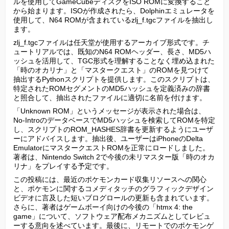
ルを使用してGameCubeディスクをISO ROMに変換すること
から始まります。ISOが作成されたら、Dolphinエミュレータを
使用して、N64 ROMが含まれているzlj_f.tgcファイルを抽出し
ます。
zlj_f.tgcファイルは任天堂が使用するアーカイブ形式です。チ
ュートリアルでは、既知のN64 ROMヘッダー、長さ、MD5ハ
ッシュを活用して、TGC形式を理解することなく埋め込まれた
「時のオカリナ」と「マスタークエスト」のROMを見つけて
抽出するPythonスクリプトを提供します。このスクリプトは、
特定されたROMセグメントのMD5ハッシュを定義済みの辞書
と照合して、抽出されたファイルに適切に名前を付けます。
「Unknown ROM」というメッセージが表示された場合は、
No-IntroのデータベースでMD5ハッシュを検索してROMを特定
し、スクリプトのROM_HASHES辞書を更新するようにユーザ
ーにアドバイスします。抽出後、ユーザーはiPhoneのDelta 
EmulatorにマスタークエストROMを正常にロードしました。
著者は、Nintendo Switch 2で今後の未リマスター版「時のオカ
リナ」をプレイする予定です。
この投稿には、最近のポケモンカード収集リソースへの関心
と、ポケモンに関するコメディタッチのグラフィックデザイン
ビデオに言及した短いブログロールの更新も含まれています。
さらに、著者はゲームボーイ向けの今後の「htmx 4: the 
game」について、ソフトウェア配布メカニズムとしてレビュ
ーする意向を述べています。最後に、リモートでのポケモンゲ