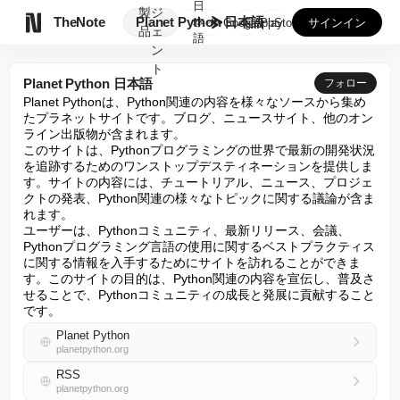
日
製
ジ

TheNote
Planet Python 日本語
本
GooglePlay
AppStore
サインイン
品
ェ
語
ン
ト
Planet Python 日本語
フォロー
Planet Pythonは、Python関連の内容を様々なソースから集め
たプラネットサイトです。ブログ、ニュースサイト、他のオン
ライン出版物が含まれます。

このサイトは、Pythonプログラミングの世界で最新の開発状況
を追跡するためのワンストップデスティネーションを提供しま
す。サイトの内容には、チュートリアル、ニュース、プロジェ
クトの発表、Python関連の様々なトピックに関する議論が含ま
れます。

ユーザーは、Pythonコミュニティ、最新リリース、会議、
Pythonプログラミング言語の使用に関するベストプラクティス
に関する情報を入手するためにサイトを訪れることができま
す。このサイトの目的は、Python関連の内容を宣伝し、普及さ
せることで、Pythonコミュニティの成長と発展に貢献すること
です。
Planet Python
planetpython.org
RSS
planetpython.org