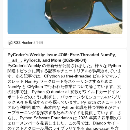
RSS Hunter
•
8月4日
PyCoder’s Weekly: Issue #746: Free-Threaded NumPy,
__all__, PyTorch, and More (2026-08-04)
PyCoder's Weekly の最新号が公開されました。様々な Python 
関連トピックに関する記事やチュートリアルが掲載されていま
す。ある記事では、CPython の free-threaded ビルドでマルチ
スレッド NumPy ワークロードをスケーリングするために 
NumPy と CPython で行われた作業について論じています。別
の記事では、Python の dunder all 変数がワイルドカードイン
ポートをどのように制御し、パッケージやモジュールのパブリ
ック API を形成するかを探っています。PyTorch のチュートリ
アルも利用可能で、基本的な Python 知識を持つ開発者がディ
ープラーニングを探求するためのガイドを提供しています。さ
らに、Python Software Foundation は 2026 年第 2 四半期のフ
ェローメンバーを発表しました。この号では、Django サイト
のテストとクロール用のライブラリである django-crawl を含