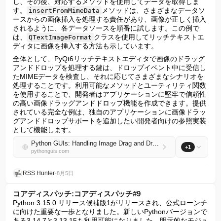
し、その後、対応するメソッドを使用してデータを取得しま
す。
メソッドは、さまざまなデータソ
insertFromMimeData
ースからの画像挿入を処理する責任があり、画像が正しく挿入
されるように、各データソースを順番に試します。この例で
は、
クラスを使用してリッチテキストエ
QTextImageFormat
ディタに画像を挿入する方法も示しています。
全体として、PyQt6リッチテキストエディタで画像のドラッグ
アンドドロップを処理する鍵は、ドロップイベント中に受信し
たMIMEデータを検査し、それに応じてさまざまなシナリオを
処理することです。利用可能なメソッドとユーティリティ関数
を使用することで、開発者はアプリケーションに堅牢で信頼性
の高い画像ドラッグアンドドロップ機能を作成できます。提供
されている完全な例は、独自のアプリケーションに画像ドラッ
グアンドドロップサポートを追加したい開発者向けの参照実装
として機能します。
Python GUIs: Handling Image Drag and Drop from Web Browsers in PyQt6 — Why toLocalFile() returns an empty string and how to handle remote image drops correctly
+1
pythonguis.com
RSS Hunter
•
8月5日
コアディスパッチ:コアディスパッチ#9
Python 3.15.0 リリース候補版1がリリースされ、公式ローンチ
に向けた重要な一歩となりました。新しいPythonバージョンで
ある3.14.7と3.13.15も利用可能になりました。明示的なモジュ