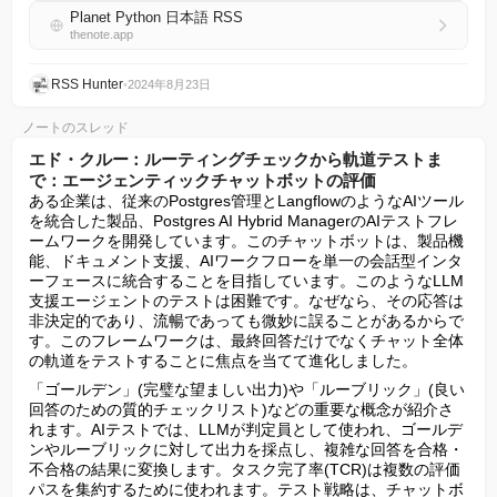
Planet Python 日本語 RSS
thenote.app
RSS Hunter
•
2024年8月23日
ノートのスレッド
エド・クルー：ルーティングチェックから軌道テストま
で：エージェンティックチャットボットの評価
ある企業は、従来のPostgres管理とLangflowのようなAIツール
を統合した製品、Postgres AI Hybrid ManagerのAIテストフレ
ームワークを開発しています。このチャットボットは、製品機
能、ドキュメント支援、AIワークフローを単一の会話型インタ
ーフェースに統合することを目指しています。このようなLLM
支援エージェントのテストは困難です。なぜなら、その応答は
非決定的であり、流暢であっても微妙に誤ることがあるからで
す。このフレームワークは、最終回答だけでなくチャット全体
の軌道をテストすることに焦点を当てて進化しました。
「ゴールデン」(完璧な望ましい出力)や「ルーブリック」(良い
回答のための質的チェックリスト)などの重要な概念が紹介さ
れます。AIテストでは、LLMが判定員として使われ、ゴールデ
ンやルーブリックに対して出力を採点し、複雑な回答を合格・
不合格の結果に変換します。タスク完了率(TCR)は複数の評価
パスを集約するために使われます。テスト戦略は、チャットボ