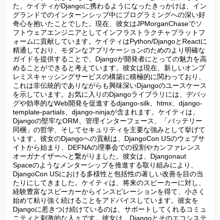
た。ケイティがDjangoに携わるようになったきっかけは、イン
グランドでのインターンシップ中にプログラミングへの深い好
奇心を抱いたことでした。現在、彼女はJPMorganChaseでソ
フトウェアエンジニアとしてインフラストラクチャプラットフ
ォームに貢献しています。ケイティはPython/DjangoとReactに
精通しており、モダンなアプリケーションのためのより明確な
ガイドを提供することで、Djangoが開発者にとっての魅力を高
めることができると考えています。彼女は現在、新しいオンプ
レミスキャッシングサービスの構築に積極的に関わっており、
これは非伝統的でありながらも興味深いDjangoのユースケース
を示しています。お気に入りのDjangoライブラリには、デバッ
グや効率的なWeb開発を促進するdjango-silk、htmx、django-
template-partials、django-ninjaが含まれます。ケイティは、
Djangoの堅牢なORM、管理インターフェース、「バッテリー
同梱」の哲学、そしてセキュリティを主要な強みとして挙げて
います。彼女のDjangoへの貢献は、DjangoCon USのウェブサ
イトから始まり、DEFNAの理事会での役割やカンファレンス
オーガナイザーへと繋がりました。彼女は、Djangonaut 
Spaceのようなメンターシップを推進する取り組みにより、
DjangoCon USにおける多様性と包括性の著しい改善を目の当
たりにしてきました。ケイティは、将来のスピーカーに対し、
経験豊富なスピーカーからインスピレーションを得て、小さく
始めて粘り強く続けることをアドバイスしています。彼女を
Djangoに惹きつけ続けているのは、サポートしてくれるコミュ
ニティと刺激的な人々です。彼女は、Djangoとそのエコシステ