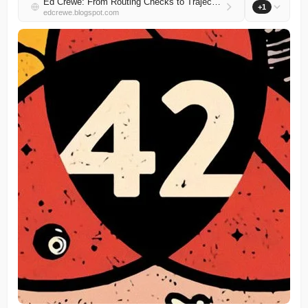
Ed Crewe: From Routing Checks to Trajectory Testing: Evaluating an Agentic Chatbot
+1
edcrewe.blogspot.com