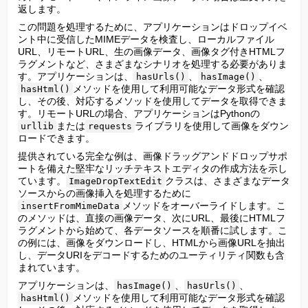
返します。
この問題を処理するために、アプリケーションはドロップイベ
ント中に受信したMIMEデータを検査し、ローカルファイル
URL、リモートURL、生の画像データ、画像タグ付きHTMLフ
ラグメントなど、さまざまなシナリオを処理する必要がありま
す。アプリケーションは、
、
、
hasUrls()
hasImage()
メソッドを使用して利用可能なデータ形式を確認
hasHtml()
し、その後、対応するメソッドを使用してデータを取得できま
す。リモートURLの場合、アプリケーションはPythonの
または
ライブラリを使用して画像をダウン
urllib
requests
ロードできます。
提供されている完全な例は、画像ドラッグアンドドロップサポ
ートを備えた堅牢なリッチテキストエディタの作成方法を示し
ています。
クラスは、さまざまなデータ
ImageDropTextEdit
ソースからの画像挿入を処理するために
メソッドをオーバーライドします。こ
insertFromMimeData
のメソッドは、直接の画像データ、次にURL、最後にHTMLフ
ラグメントから始めて、各データソースを順番に試します。こ
の例には、画像をダウンロードし、HTMLから画像URLを抽出
し、データURIをデコードするためのユーティリティ関数も含
まれています。
アプリケーションは、
、
、
hasImage()
hasUrls()
メソッドを使用して利用可能なデータ形式を確認
hasHtml()