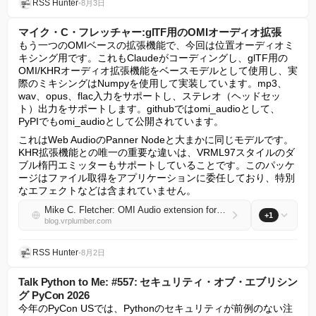
RSS Hunter
•
8月3日
マイク・C・フレッチャー:glTF用のOMIオーディオ拡張
もう一つのOMIベースの拡張機能で、今回は位置オーディオミ
キシング用です。これもClaudeがコーディングし、glTF用の
OMI/KHRオーディオ拡張機能をベースモデルとして使用し、実
際のミキシングはNumpyを使用して実装しています。mp3、
wav、opus、flac入力をサポートし、ステレオ（ヘッドセッ
ト）出力をサポートします。githubではomi_audioとして、
PyPIでもomi_audioとして公開されています。
これはWeb AudioのPanner Nodeと大まかに同じモデルです。
KHR拡張機能との唯一の重要な違いは、VRML97スタイルのダ
ブル楕円エミッターもサポートしていることです。このパッケ
ージはファイル取得をアプリケーションに委任しており、特別
なエフェクトなどは含まれていません。
Mike C. Fletcher: OMI Audio extension for glTF
+1
blog.vrplumber.com
RSS Hunter
•
8月2日
Talk Python to Me: #557: セキュリティ・オブ・エブリシン
グ PyCon 2026
今年のPyCon USでは、Pythonのセキュリティが前例のない注