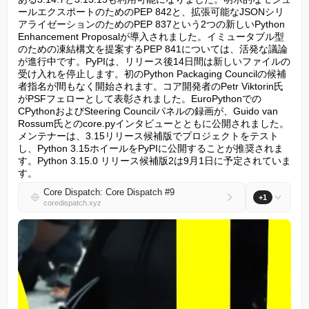
ールエクスポートのためのPEP 842と、拡張可能なJSONシリ
アライゼーションのためのPEP 837という2つの新しいPython 
Enhancement Proposalが導入されました。イミュータブル型
のための凍結構文を提案するPEP 841については、活発な議論
が進行中です。PyPIは、リリース後14日間は新しいファイルの
受け入れを停止します。初のPython Packaging Councilの候補
者指名が間もなく開始されます。コア開発者のPetr Viktorin氏
がPSFフェローとして表彰されました。EuroPythonでの
CPythonおよびSteering Councilパネルの録画が、Guido van 
Rossum氏とのcore.pyインタビューとともに公開されました。
メンテナーは、3.15リリース候補版でプロジェクトをテスト
し、Python 3.15ホイールをPyPIに公開することが推奨されま
す。Python 3.15.0 リリース候補版2は9月1日に予定されていま
す。
Core Dispatch: Core Dispatch #9
+1
coredispatch.xyz