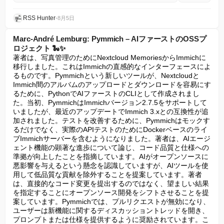
RSS Hunter
•
8月5日
Marc-André Lemburg: Pymmich – AIファーストのOSSプ
ロジェクト 🐍✨
著者は、写真管理のためにNextcloud MemoriesからImmichに
移行しました。これはImmichの直感的なインターフェースによ
るものです。Pymmichという新しいツールが、Nextcloudと
Immich間のアルバムのアップロードとダウンロードを容易にす
るために、PythonでAIファーストのCLIとして作成されまし
た。当初、PymmichはImmichバージョン2.7.5をサポートして
いましたが、最近のアップデートでImmich 3.xとの互換性が追
加されました。テストを改善するために、Pymmichはモックす
るだけでなく、実際のAPIテストのためにDockerベースのライ
ブImmichサーバーを含むようになりました。著者は、AIエージ
ェント機能の顕著な進歩について論じ、コード品質と仕様への
準拠が向上したことを指摘しています。AIがオープンソースに
悪影響を与えるという懸念を認識していますが、AIツールを使
用して低品質な貢献を除外することを提案しています。著者
は、直接的なコード変更を提出するのではなく、望ましい結果
を指定することにオープンソース開発をシフトさせることを提
案しています。Pymmichでは、プルリクエストが無効になり、
ユーザーは新機能に関するディスカッショントレッドを開き、
プロンプトまたは仕様を提供するように奨励されています。こ