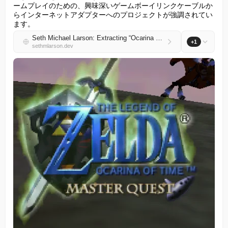
ームプレイのための、興味深いゲームボーイリンクケーブルか
らインターネットアダプターへのプロジェクトが強調されてい
ます。
Seth Michael Larson: Extracting “Ocarina of Time: Master Quest” ROM from the Legend of Zelda: Wind Waker bonus disc
+1
sethmlarson.dev