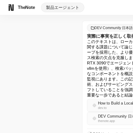
TheNote
製品
エージェント
DEV Community 日本語
実際に事実を正しく取
このテキストは、ローカルLLM
関する課題について論じ
ープを採用した、より優
ス検索の欠点を克服しま
RTX 3090でエージ
vllmを使用）、検索バ
なコンポーネントを概説
監視にあります。この記
術、およびサービングス
フトしていることを強調
重要な一歩であると結論
How to Build a Loca
dev.to
DEV Community 
thenote.app