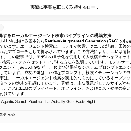
実際に事実を正しく取得するローカルエージェント検索パイプライ...
得するローカルエージェント検索パイプラインの構築方法
における基本的なRetrieval-Augmented Generation (RAG
ています。エージェント検索は、モデルが検索、クエリの洗練、回答の
れたアプローチとして提示されています。この方法により、LLMは情
す。この記事では、モデルの量子化を使用して大規模モデルをフィット
ェント検索システムをセットアップする方法を説明しています。モデルサービング
ックエンド（SearXNGなど）、および効果的なシステムプロンプトエ
しています。成功の鍵は、正確なプロンプト、検索イテレーションの制
事は、ローカルエージェント検索を実用的なものにしているオープンソ
タックの進歩を強調しています。著者は、主な課題がモデルサイズから
し、これはLLMのプライベート、オフライン、およびコスト効率の高
付けています。
l Agentic Search Pipeline That Actually Gets Facts Right
日本語 RSS