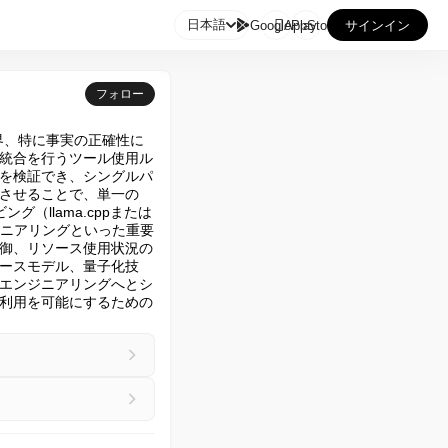

日本語
GooglePlay
AppStore
サインイン
フォロー
) の限界、特に事実の正確性に
統合を行うツール使用ル
報を検証でき、シングルパ
させることで、単一の
（llama.cppまたは
ンジニアリングといった重要
御、リソース使用状況の
ースモデル、量子化技
エンジニアリングへとシ
い利用を可能にするための