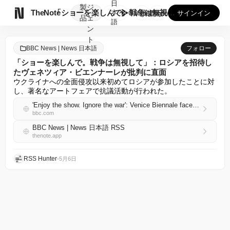
日
製
ジ

TheNote
「ショーを楽しんで。戦争は無視して」：ロシアを招待したヴェネ...
本
GooglePlay
AppStore
サインイン
品
ェ
語
ン
ト
BBC News | News 日本語
フォロー
「ショーを楽しんで。戦争は無視して」：ロシアを招待し
たヴェネツィア・ビエンナーレが批判に直面
ウクライナへの全面侵攻以来初めてロシアが参加したことに対
し、著名なアートフェアで抗議活動が行われた。
'Enjoy the show. Ignore the war': Venice Biennale faces backlash after including Russia
bbc.com
BBC News | News 日本語 RSS
thenote.app
RSS Hunter
•
5月6日