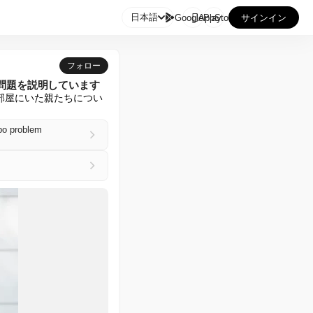

日本語
GooglePlay
AppStore
サインイン
フォロー
問題を説明しています
部屋にいた親たちについ
epo problem