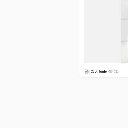
RSS Hunter
•
5月3日