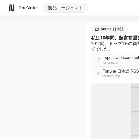
TheNote
製品
エージェント
Fortune 日本語
私は10年間、超富裕
10年間、トップ1%の
てでした。
I spent a decade se
fortune.com
Fortune 日本語 RSS
thenote.app