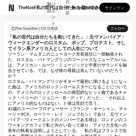
日
製
ジ

TheNote
「私の世代は自分たちを欺いてきた」：元ヴァンパイア・ウィーク...
本
GooglePlay
AppStore
サインイン
品
ェ
語
ン
ト
The Guardian | US 日本語
フォロー
「私の世代は自分たちを欺いてきた」：元ヴァンパイア・
ウィークエンダーのロスタム、ポップ、プロテスト、そし
てイラン系アメリカ人としての人生について
ゾーラン・マムダニのニューヨーク市長就任に一部触発され
た、ロスタム・バトマングリジのゴージャスなニューアルバム
は、アメリカン・ルーツ・ミュージックと中東のサウンドを融
合させている。では、なぜ彼の母親は喜んでいないのだろう
か？

ロスタム・バトマングリジがギターで最初に弾けるようになっ
た曲は、アメリカのロックンロールスターになることについて
の、アメリカのロックンロールの典型的なヒット曲であるチャ
ック・ベリーの「ジョニー・B・グッド」だった。「それ以上
にアメリカ的なものはない」と彼は笑顔で言う。

42歳のスーパープロデューサー（フランク・オーシャン、チャ
ーリーXCX、カーリー・レイ・ジェプセン）であり、元ヴァン
パイア・ウィークエンドのメンバーである彼は、ロンドンのコ
ワーキングカフェで私と向かい合って座り、アメリカ文化への
長年の執着を説明しようとしている。「私の兄はフランスで生