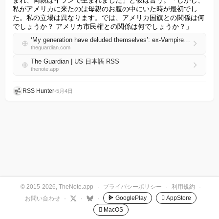
まれ、両親はイランで生まれました」と彼は言う。「しかし、
私がアメリカに来たのは母親のお腹の中にいた時が最初でし
た。私の立場は異なります。では、アメリカ国旗との関係は何
でしょうか？ アメリカ市民権との関係は何でしょうか？」
‘My generation have deluded themselves’: ex-Vampire Weekender Rostam on pop, protest and life as an Iranian-American
theguardian.com
The Guardian | US 日本語 RSS
thenote.app
RSS Hunter
•
5月4日
© 2015-2026, TheNote.app
·
プライバシーポリシー
·
利用規約
·
GooglePlay
 AppStore
お問い合わせ
·
·
·
 MacOS