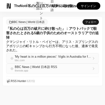
日
製
ジ

TheNote
「私の心は百万の破片に砕け散った」：アウトバックで殺害された...
本
GooglePlay
AppStore
サインイン
品
ェ
語
ン
ト
BBC News | World 日本語
フォロー
「私の心は百万の破片に砕け散った」：アウトバックで殺
害されたとされる5歳の子供のためのオーストラリアでの追
悼
クマンジャイ・リトル・ベイビーは、アリス・スプリングスの
アボリジニの町キャンプから行方不明になった後、遺体で発見
された。
'My heart is in a million pieces': Vigils in Australia for five-year-old allegedly killed in Outback
bbc.com
BBC News | World 日本語 RSS
thenote.app
RSS Hunter
•
5月7日