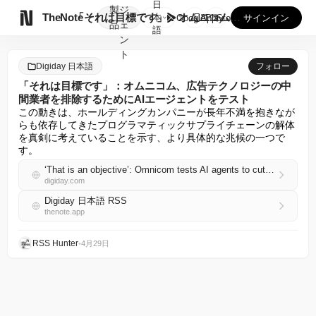
日
製
ジ

TheNote
「それは目標です」：オムニコム、広告テクノロジーの中間業者を...
本
GooglePlay
AppStore
サインイン
品
ェ
語
ン
ト
Digiday 日本語
フォロー
「それは目標です」：オムニコム、広告テクノロジーの中
間業者を排除するためにAIエージェントをテスト
この動きは、ホールディングカンパニーが長年不満を抱きなが
らも依存してきたプログラマティックサプライチェーンの解体
を真剣に考えていることを示す、より具体的な兆候の一つで
す。
‘That is an objective’: Omnicom tests AI agents to cut out the ad tech middlemen
digiday.com
Digiday 日本語 RSS
thenote.app
RSS Hunter
•
4月29日