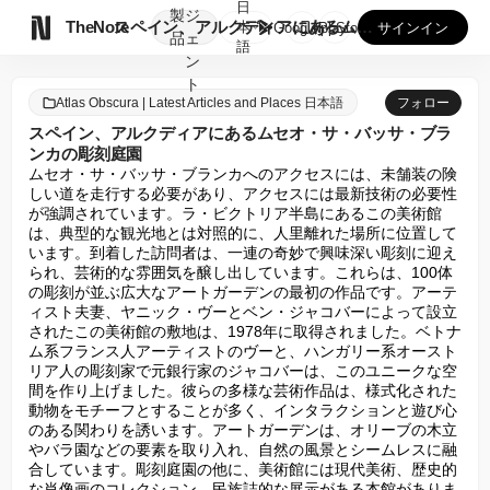
日
製
ジ

TheNote
スペイン、アルクディアにあるムセオ・サ・バッサ・ブランカの彫...
本
GooglePlay
AppStore
サインイン
品
ェ
語
ン
ト
Atlas Obscura | Latest Articles and Places 日本語
フォロー
スペイン、アルクディアにあるムセオ・サ・バッサ・ブラ
ンカの彫刻庭園
ムセオ・サ・バッサ・ブランカへのアクセスには、未舗装の険
しい道を走行する必要があり、アクセスには最新技術の必要性
が強調されています。ラ・ビクトリア半島にあるこの美術館
は、典型的な観光地とは対照的に、人里離れた場所に位置して
います。到着した訪問者は、一連の奇妙で興味深い彫刻に迎え
られ、芸術的な雰囲気を醸し出しています。これらは、100体
の彫刻が並ぶ広大なアートガーデンの最初の作品です。アーテ
ィスト夫妻、ヤニック・ヴーとベン・ジャコバーによって設立
されたこの美術館の敷地は、1978年に取得されました。ベトナ
ム系フランス人アーティストのヴーと、ハンガリー系オースト
リア人の彫刻家で元銀行家のジャコバーは、このユニークな空
間を作り上げました。彼らの多様な芸術作品は、様式化された
動物をモチーフとすることが多く、インタラクションと遊び心
のある関わりを誘います。アートガーデンは、オリーブの木立
やバラ園などの要素を取り入れ、自然の風景とシームレスに融
合しています。彫刻庭園の他に、美術館には現代美術、歴史的
な肖像画のコレクション、民族誌的な展示がある本館がありま