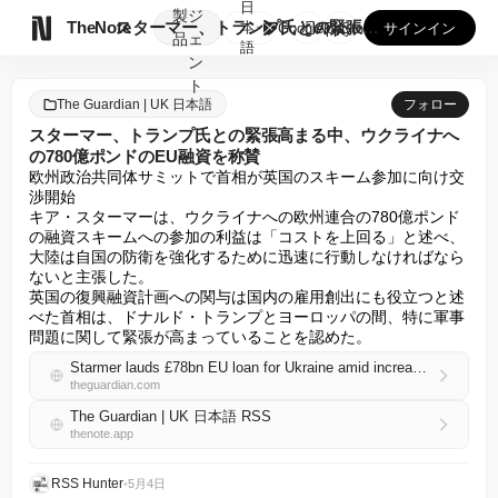
日
製
ジ

TheNote
スターマー、トランプ氏との緊張高まる中、ウクライナへの780...
本
GooglePlay
AppStore
サインイン
品
ェ
語
ン
ト
The Guardian | UK 日本語
フォロー
スターマー、トランプ氏との緊張高まる中、ウクライナへ
の780億ポンドのEU融資を称賛
欧州政治共同体サミットで首相が英国のスキーム参加に向け交
渉開始

キア・スターマーは、ウクライナへの欧州連合の780億ポンド
の融資スキームへの参加の利益は「コストを上回る」と述べ、
大陸は自国の防衛を強化するために迅速に行動しなければなら
ないと主張した。

英国の復興融資計画への関与は国内の雇用創出にも役立つと述
べた首相は、ドナルド・トランプとヨーロッパの間、特に軍事
問題に関して緊張が高まっていることを認めた。
Starmer lauds £78bn EU loan for Ukraine amid increased Trump tensions
theguardian.com
The Guardian | UK 日本語 RSS
thenote.app
RSS Hunter
•
5月4日