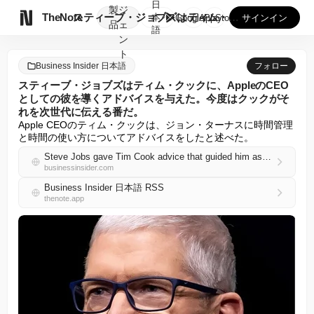
日
製
ジ

TheNote
スティーブ・ジョブズはティム・クックに、AppleのCEOと...
本
GooglePlay
AppStore
サインイン
品
ェ
語
ン
ト
Business Insider 日本語
フォロー
スティーブ・ジョブズはティム・クックに、AppleのCEO
としての彼を導くアドバイスを与えた。今度はクックがそ
れを次世代に伝える番だ。
Apple CEOのティム・クックは、ジョン・ターナスに時間管理
と時間の使い方についてアドバイスをしたと述べた。
Steve Jobs gave Tim Cook advice that guided him as Apple CEO. Now it's Cook's turn to pay it forward.
businessinsider.com
Business Insider 日本語 RSS
thenote.app