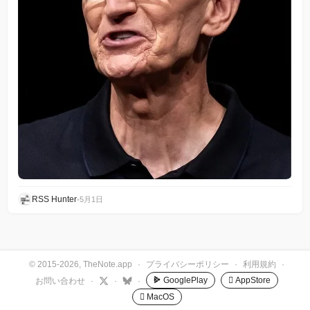
RSS Hunter
•
5月1日
© 2015-2026, TheNote.app
·
プライバシーポリシー
·
利用規約
·
GooglePlay
 AppStore
お問い合わせ
·
·
·
 MacOS