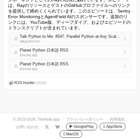
は、RayのリソースとゲストのGitHubプロファイルへのリンク
を提供して締めくくられています。このエピソードは、Sentry 
Error MonitoringとAgentField AIのスポンサーです。追加のリ
ンクには、YouTube版、ディープダイブ、およびエピソードの
トランスクリプトが含まれています。
Talk Python to Me: #547: Parallel Python at Any Scale with Ray
talkpython.fm
Planet Python 日本語 RSS
thenote.app
Planet Python 日本語 RSS
thenote.app
RSS Hunter
•
5月6日
© 2015-2026, TheNote.app
·
プライバシーポリシー
·
利用規約
·
GooglePlay
 AppStore
お問い合わせ
·
·
·
 MacOS