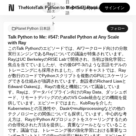
日
製
ジ

TheNote
Talk Python to Me: #547: Paral...
本
GooglePlay
AppStore
サインイン
品
ェ
語
ン
ト
Planet Python 日本語
フォロー
Talk Python to Me: #547: Parallel Python at Any Scale
with Ray
このTalk Pythonのエピソードでは、AIワークロード向けの分散
実行エンジンであるRayについての議論が特集されています。
RayはUC BerkeleyのRISE Labで開発され、当初は強化学習に
焦点を当てていましたが、その後GPT-3のような言語モデルの
トレーニングにも採用されました。ポッドキャストでは、Ray
が数行のコードでPythonスクリプトを複数のGPUにスケーリン
グできる仕組みが強調されています。創設者のRichard Liawと
Edward Oakesは、Rayの進化と機能について議論していま
す。Rayは、データパイプライン向けのRay Data、ダッシュボ
ード、リモートデバッグのためのVS Code統合などの機能を提
供しています。エピソードではまた、KubRayを介した
Kubernetesとの互換性や、Daskやmultiprocessingなどの他の
テクノロジーとの関係についても探求しています。中心的な考
え方は、RayがPython AIプロジェクトをスケーリングするため
の合理化された方法を提供し、貴重なツールとなっていること
です。議論では、トレーニング後の強化学習における重要なコ
ンポーネントとしてのRayの出現に触れています。エピソード