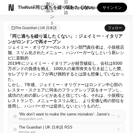
日
製
ジ

TheNote
「同じ過ちを繰り返したくない」：ジェイミー・イタリアンがロン...
本
GooglePlay
AppStore
サインイン
品
ェ
語
ン
ト
The Guardian | UK 日本語
フォロー
「同じ過ちを繰り返したくない」：ジェイミー・イタリア
ンがロンドンで再オープン
ジェイミー・オリヴァーのレストラン部門責任者は、小規模店
舗、スリム化されたメニュー、ハンバーガーなしという新レシ
ピに楽観的

2019年にジェイミー・イタリアンが経営破綻し、会社は8300
万ポンドの負債を抱え、1000人の雇用喪失を引き起こした際、
セレブリティシェフが再び挑戦するとは誰も想像していなかっ
た。

しかし、7年後、ジェイミー・オリヴァーはロンドン中心部の
レスター・スクエアに同名のフラッグシップ店をオープンし、
成功のための新レシピがあると信じている。それは、小規模な
レストランで、メニューをスリム化し、より安価な肉の部位を
使用し、ハンバーガーは提供しないというものだ。
‘We don’t want to make the same mistakes’: Jamie’s Italian reopens in London
theguardian.com
The Guardian | UK 日本語 RSS
thenote.app