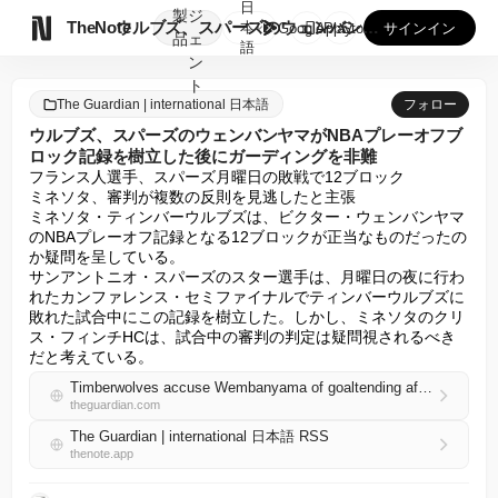
日
製
ジ

TheNote
ウルブズ、スパーズのウェンバンヤマがNBAプレーオフブロック...
本
GooglePlay
AppStore
サインイン
品
ェ
語
ン
ト
The Guardian | international 日本語
フォロー
ウルブズ、スパーズのウェンバンヤマがNBAプレーオフブ
ロック記録を樹立した後にガーディングを非難
フランス人選手、スパーズ月曜日の敗戦で12ブロック

ミネソタ、審判が複数の反則を見逃したと主張

ミネソタ・ティンバーウルブズは、ビクター・ウェンバンヤマ
のNBAプレーオフ記録となる12ブロックが正当なものだったの
か疑問を呈している。

サンアントニオ・スパーズのスター選手は、月曜日の夜に行わ
れたカンファレンス・セミファイナルでティンバーウルブズに
敗れた試合中にこの記録を樹立した。しかし、ミネソタのクリ
ス・フィンチHCは、試合中の審判の判定は疑問視されるべき
だと考えている。
Timberwolves accuse Wembanyama of goaltending after Spurs star sets NBA playoff block record
theguardian.com
The Guardian | international 日本語 RSS
thenote.app