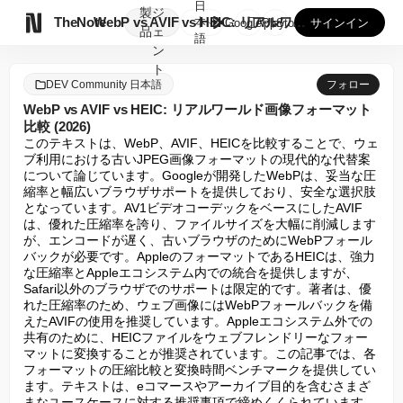
日
製
ジ

TheNote
WebP vs AVIF vs HEIC: リアルワールド画...
本
GooglePlay
AppStore
サインイン
品
ェ
語
ン
ト
DEV Community 日本語
フォロー
WebP vs AVIF vs HEIC: リアルワールド画像フォーマット
比較 (2026)
このテキストは、WebP、AVIF、HEICを比較することで、ウェ
ブ利用における古いJPEG画像フォーマットの現代的な代替案
について論じています。Googleが開発したWebPは、妥当な圧
縮率と幅広いブラウザサポートを提供しており、安全な選択肢
となっています。AV1ビデオコーデックをベースにしたAVIF
は、優れた圧縮率を誇り、ファイルサイズを大幅に削減します
が、エンコードが遅く、古いブラウザのためにWebPフォール
バックが必要です。AppleのフォーマットであるHEICは、強力
な圧縮率とAppleエコシステム内での統合を提供しますが、
Safari以外のブラウザでのサポートは限定的です。著者は、優
れた圧縮率のため、ウェブ画像にはWebPフォールバックを備
えたAVIFの使用を推奨しています。Appleエコシステム外での
共有のために、HEICファイルをウェブフレンドリーなフォー
マットに変換することが推奨されています。この記事では、各
フォーマットの圧縮比較と変換時間ベンチマークを提供してい
ます。テキストは、eコマースやアーカイブ目的を含むさまざ
まなユースケースに対する推奨事項で締めくくられています。