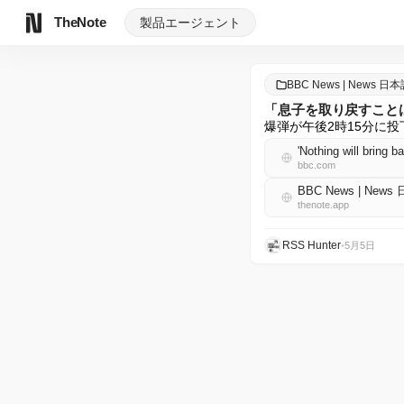
TheNote
製品
エージェント
BBC News | News 日
「息子を取り戻すこと
爆弾が午後2時15分に
'Nothing will bring 
bbc.com
BBC News | News
thenote.app
RSS Hunter
•
5月5日