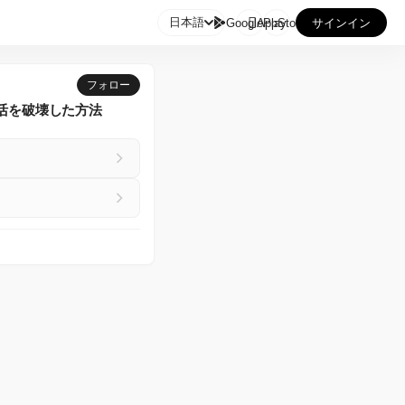

日本語
GooglePlay
AppStore
サインイン
フォロー
活を破壊した方法