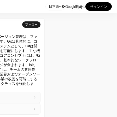

日本語
GooglePlay
AppStore
サインイン
フォロー
バージョン管理は、ファ
。Gitは具体的に、コ
テムとして、Gitは開
を可能にします。主な機
コアコンセプトには、効
。基本的なワークフロー
含まれます。init、
の重要性は、チームの共同作
業界およびオープンソー
作業の改善を可能にする
ラクティスを強化しま