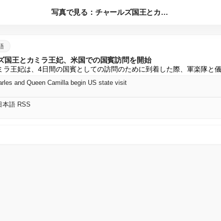
写真で見る：チャールズ国王とカミラ王妃、米国での国賓訪問を開...
本語
ズ国王とカミラ王妃、米国での国賓訪問を開始
ミラ王妃は、4日間の国賓としての訪問のために到着した際、軍楽隊と
arles and Queen Camilla begin US state visit
 日本語 RSS