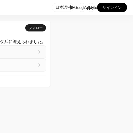

日本語
GooglePlay
AppStore
サインイン
フォロー
儀仗兵に迎えられました。