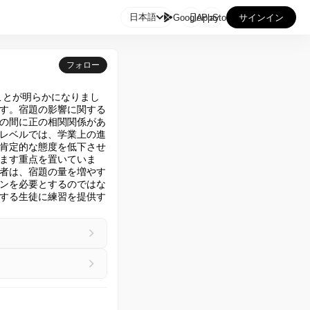

日本語
GooglePlay
AppStore
サインイン
フォロー
ことが明らかになりまし
す。宿題の影響に関する
の間に正の相関関係があ
レベルでは、学業上の進
肯定的な態度を低下させ
ます重点を置いていま
者は、宿題の量を増やす
ンを必要とするのではな
する生徒に練習を提供す