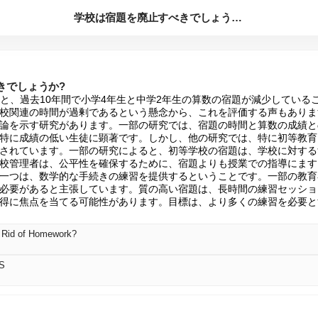
学校は宿題を廃止すべきでしょうか?
きでしょうか?
ると、過去10年間で小学4年生と中学2年生の算数の宿題が減少している
校関連の時間が過剰であるという懸念から、これを評価する声もありま
論を示す研究があります。一部の研究では、宿題の時間と算数の成績と
特に成績の低い生徒に顕著です。しかし、他の研究では、特に初等教育
されています。一部の研究によると、初等学校の宿題は、学校に対する
校管理者は、公平性を確保するために、宿題よりも授業での指導にます
一つは、数学的な手続きの練習を提供するということです。一部の教育
必要があると主張しています。質の高い宿題は、長時間の練習セッショ
得に焦点を当てる可能性があります。目標は、より多くの練習を必要と
 Rid of Homework?
S