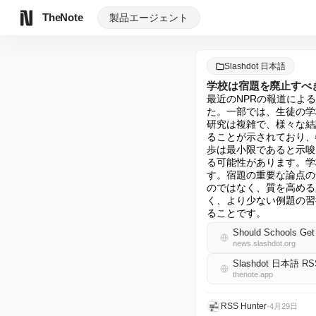
TheNote
製品
エージェント
Slashdot 日本語
学校は宿題を廃止すべ
最近のNPRの報道によ
た。一部では、生徒の学
研究は複雑で、様々な結
ることが示されており、
歩は最小限であると示唆
る可能性があります。学
す。宿題の重要な論点の
のではなく、質を高める
く、より少ない例題の習
ることです。
Should Schools Get
news.slashdot.org
Slashdot 日本語 RS
thenote.app
RSS Hunter
•
4月29日