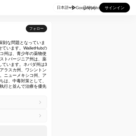

日本語
GooglePlay
AppStore
サインイン
フォロー
深刻な問題となっていま
ます。WalletHubの
コ州は、青少年の薬物使
ストバージニア州は、薬
しています。ネバダ州は3
アラスカ州、ワシントン
す。ニューメキシコ州、ア
ちは、中毒対策として、
執行と並んで治療を優先