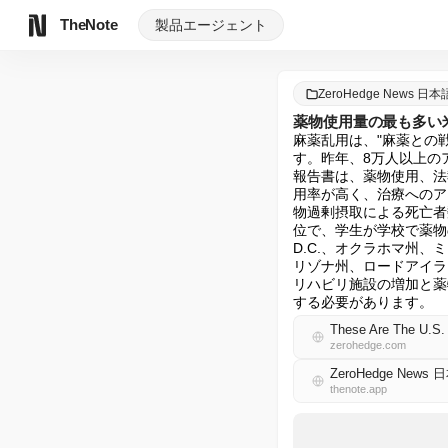
TheNote
製品
エージェント
ZeroHedge News 日本
薬物使用量の最も多い
麻薬乱用は、"麻薬との
す。昨年、8万人以上のア
報告書は、薬物使用、法
用率が高く、治療へのア
物過剰摂取による死亡者
位で、学生が学校で薬物
D.C.、オクラホマ州
リゾナ州、ロードアイラ
リハビリ施設の増加と薬
する必要があります。
These Are The U.S.
zerohedge.com
ZeroHedge News 
thenote.app