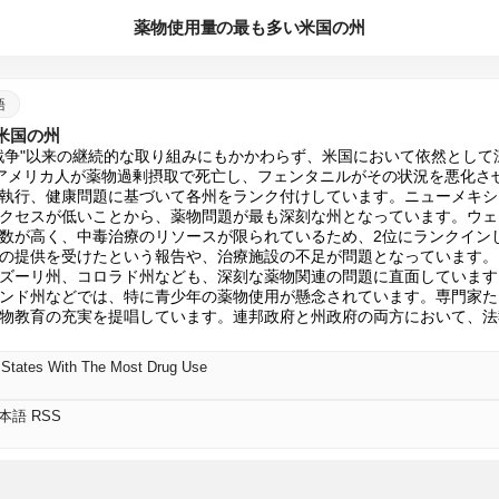
薬物使用量の最も多い米国の州
語
米国の州
戦争"以来の継続的な取り組みにもかかわらず、米国において依然として
メリカ人が薬物過剰摂取で死亡し、フェンタニルがその状況を悪化させてい
執行、健康問題に基づいて各州をランク付けしています。ニューメキシ
クセスが低いことから、薬物問題が最も深刻な州となっています。ウェ
数が高く、中毒治療のリソースが限られているため、2位にランクイン
の提供を受けたという報告や、治療施設の不足が問題となっています。
、ミズーリ州、コロラド州なども、深刻な薬物関連の問題に直面していま
ンド州などでは、特に青少年の薬物使用が懸念されています。専門家た
物教育の充実を提唱しています。連邦政府と州政府の両方において、法
 States With The Most Drug Use
日本語 RSS