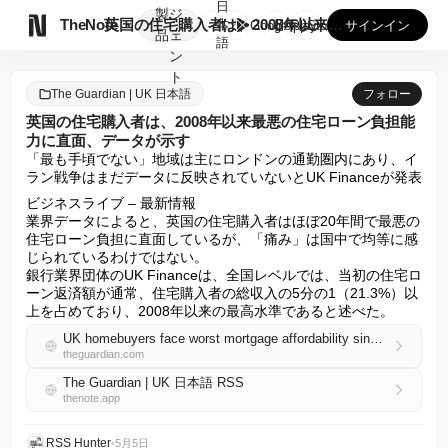
日
製
ジ

TheNote
英国の住宅購入者は、2008年以来最悪の住宅ローン負担能力に...
本
GooglePlay
AppStore
サインイン
品
ェ
語
ン
ト
The Guardian | UK 日本語
フォロー
英国の住宅購入者は、2008年以来最悪の住宅ローン負担能
力に直面、データが示す
「最も手頃でない」地域は主にロンドンの通勤圏内にあり、イ
ラン戦争はまだデータに反映されていないとUK Financeが発表
ビジネスライブ – 最新情報

業界データによると、英国の住宅購入者はほぼ20年間で最悪の
住宅ローン負担に直面しているが、「痛み」は国中で均等に感
じられているわけではない。

銀行業界団体のUK Financeは、全国レベルでは、当初の住宅ロ
ーン返済額が通常、住宅購入者の総収入の5分の1（21.3%）以
上を占めており、2008年以来の最高水準であると述べた。
UK homebuyers face worst mortgage affordability since 2008, data shows
theguardian.com
The Guardian | UK 日本語 RSS
thenote.app
RSS Hunter
•
5月5日