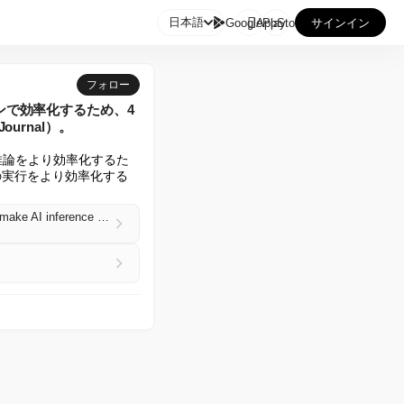

日本語
GooglePlay
AppStore
サインイン
フォロー
ンジンで効率化するため、4
ournal）。
AI推論をより効率化するた
グの実行をより効率化する
RadixArk, led by former xAI employee Ying Sheng, raised a $100M seed at a $400M valuation to make AI inference more efficient via its open-source SGLang engine (Meghan Bobrowsky/Wall Street Journal)