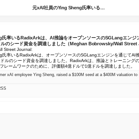
元xAI社員のYing Sheng氏率いるRadixArkは...
heng氏率いるRadixArkは、AI推論をオープンソースのSGLangエ
ード資金を調達しました（Meghan Bobrowsky/Wall Street J
 Street Journal:

Sheng氏率いるRadixArkは、オープンソースのSGLangエンジンを通じて
ドルのシード資金を調達しました。RadixArkは、推論とトレーニン
フレームワークのために、評価額4億ドルで1億ドルを調達しました。
RSS