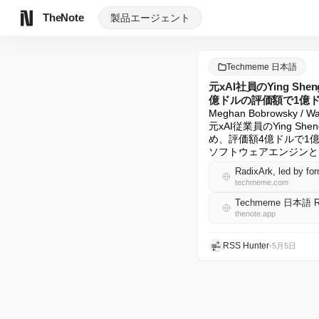
TheNote
製品
エージェント
Techmeme 日本語
元xAI社員のYing S
億ドルの評価額で1億ドルのシ
Meghan Bobrowsky / Wall
元xAI従業員のYing 
め、評価額4億ドルで1億
ソフトウェアエンジンと
techmeme.com
Techmeme 日本語 
thenote.app
RSS Hunter
•
5月5日