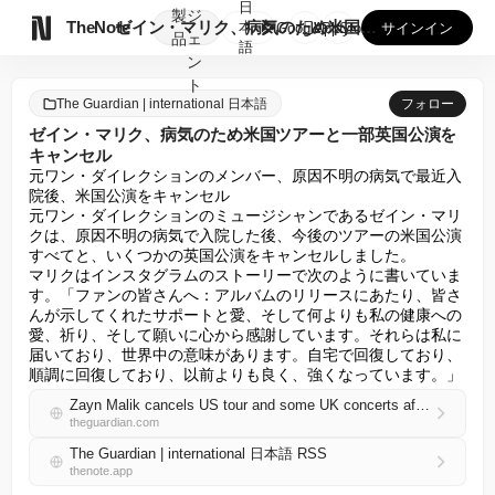
日
製
ジ

TheNote
ゼイン・マリク、病気のため米国ツアーと一部英国公演をキャンセ...
本
GooglePlay
AppStore
サインイン
品
ェ
語
ン
ト
The Guardian | international 日本語
フォロー
ゼイン・マリク、病気のため米国ツアーと一部英国公演を
キャンセル
元ワン・ダイレクションのメンバー、原因不明の病気で最近入
院後、米国公演をキャンセル

元ワン・ダイレクションのミュージシャンであるゼイン・マリ
クは、原因不明の病気で入院した後、今後のツアーの米国公演
すべてと、いくつかの英国公演をキャンセルしました。

マリクはインスタグラムのストーリーで次のように書いていま
す。「ファンの皆さんへ：アルバムのリリースにあたり、皆さ
んが示してくれたサポートと愛、そして何よりも私の健康への
愛、祈り、そして願いに心から感謝しています。それらは私に
届いており、世界中の意味があります。自宅で回復しており、
順調に回復しており、以前よりも良く、強くなっています。」
Zayn Malik cancels US tour and some UK concerts after illness
theguardian.com
The Guardian | international 日本語 RSS
thenote.app