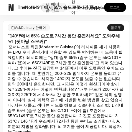
한
제
에이

TheNote
"149°F에서 65% 습도로 7시간 동안 훈연하세요"...
국
GooglePlay
AppStore
로그인
품
전트
어
AskCulinary 한국어
팔로우
"149°F에서 65% 습도로 7시간 동안 훈연하세요" 도와주세
요! (뒷마당 스모커)"
‘모더니스트 퀴진(Modernist Cuisine)’의 레시피를 제가 사용하
는 LPG 수직 훈연기에 적용할 수 있도록 번역하는 데 도움이 필
요합니다. 레시피에는 “상대 습도 65% (습구 온도는 55C/131F
여야 함)에서 65C/149F로 7시간 동안 훈연한다”고 되어 있습니
다. 그 후에는 진공 포장하여 146F에서 아주 오랫동안 수비드 조
리를 합니다. 제 훈연기는 200~225 범위까지 온도를 올리고 유
지할 수 있습니다. 하지만 149까지 온도를 낮출 수는 없습니다. 
만약 200에서 훈연한다면, 그 시간은 어떻게 환산되어야 할까
요? 225°F에서는 어떻게 변환되나요? “내부 온도가 200°F가 될 
때까지 225°F에서 4.5~5시간 동안 조리하세요” 같은 식의 설명
이 아니라, 실제 과학적 근거에 기반한 변환 방법을 찾고 있습니
다. 저는 새롭고 색다른 시도를 해보고 싶습니다. 조리법: 1 상대 
습도 65% (습구 온도는 55°C/131°F여야 함) 조건에서 
65°C/149°F로 7시간 동안 훈연합니다. 2 진공 포장합니다. 3. 
63°C / 146 °F의 수조에서 72시간 동안 수비드 조리합니다. A. 
여분의 지방을 잘라냅니다. 5. 고기를 썰어 제공합니다. 작성자: 
/u/Deannekg