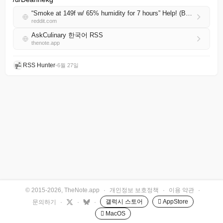
“Smoke at 149f w/ 65% humidity for 7 hours” Help! (Backyard smoker)
reddit.com
AskCulinary 한국어 RSS
thenote.app
RSS Hunter
•
6월 27일
© 2015-2026, TheNote.app
·
개인정보 보호정책
·
이용 약관
·
갤럭시 스토어
 AppStore
문의하기
·
·
·
 MacOS