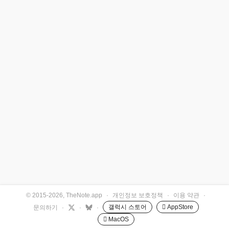
© 2015-2026, TheNote.app
·
개인정보 보호정책
·
이용 약관
·
갤럭시 스토어
 AppStore
문의하기
·
·
·
 MacOS