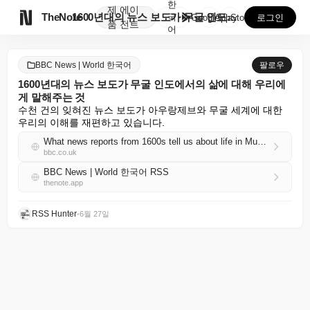
한
제
에이

TheNote
1600년대의 뉴스 보도가 무굴 인도에서의 삶에 대해 ...
국
GooglePlay
AppStore
로그인
품
전트
어
BBC News | World 한국어
팔로우
1600년대의 뉴스 보도가 무굴 인도에서의 삶에 대해 우리에
게 말해주는 것
수천 건의 잊혀진 뉴스 보도가 아우랑제브와 무굴 세계에 대한 
우리의 이해를 재편하고 있습니다.
What news reports from 1600s tell us about life in Mughal India
bbc.co.uk
BBC News | World 한국어 RSS
thenote.app
RSS Hunter
•
6월 27일