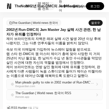
한
제
에이

TheNote
2002년 Run-DMC의 Jam Master Jay ...
국
GooglePlay
AppStore
로그인
품
전트
어
The Guardian | World news 한국어
팔로우
2002년 Run-DMC의 Jam Master Jay 살해 사건 관련, 한 남
자가 유죄를 인정하다
제이 브라이언트의 자백은 래퍼 살해 사건 발생 20년 이상 후에 
나왔지만, 그는 다른 연루자들의 이름을 밝히지 않았다.
속보 미국 이메일에 가입하여 뉴스레터 알림을 받으세요.

랩 스타 런-DMC의 잼 마스터 제이가 총에 맞아 사망한 지 거의 
25년이 지난 월요일, 한 남자가 수십 년 동안 수사관들을 막았던 
살인 사건에 대한 자신의 역할을 법정에서 인정했다.

제이 브라이언트는 연방 살인 혐의에 대해 유죄를 인정하며, 판
사에게 다른 사람들이 녹음 스튜디오에 들어가 제이슨 미젤이라
는 이름으로 태어난 DJ를 매복하도록 도왔다고 말했다.
Man pleads guilty to role in 2002 murder of Run-DMC’s Jam Master Jay
theguardian.com
The Guardian | World news 한국어 RSS
thenote.app
RSS Hunter
•
4월 27일