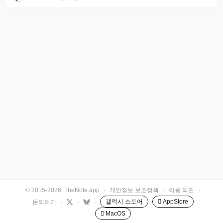
© 2015-2026, TheNote.app
·
개인정보 보호정책
·
이용 약관
·
갤럭시 스토어
 AppStore
문의하기
·
·
·
 MacOS