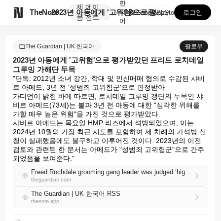
한
제
에이

TheNote
2023년 아동에게 '고위험'으로 평가받았던 프리드 로...
국
GooglePlay
AppStore
로그인
품
전트
어
The Guardian | UK 한국어
팔로우
2023년 아동에게 '고위험'으로 평가받았던 프리드 로치데일
그루밍 가해단 두목
"단독: 2012년 소녀 강간, 학대 및 인신매매 혐의로 수감된 샤비
르 아메드, 3년 전 '성범죄 고위험군'으로 판정받아

가디언이 밝힌 바에 따르면, 로치데일 그루밍 갱단의 두목인 샤
비르 아메드(73세)는 불과 3년 전 아동에 대한 "심각한 위해를 
가할 매우 높은 위험"을 가진 것으로 평가받았다.

샤비르 아메드는 목요일 HMP 리즈에서 석방되었으며, 이는 
2024년 10월의 가장 최근 시도를 포함하여 세 차례의 가석방 신
청이 실패했음에도 불구하고 이루어진 것이다. 2023년의 이전 
검토와 관련된 한 문서는 아메드가 "성범죄 고위험군"으로 간주
되었음을 보여준다."
Freed Rochdale grooming gang leader was judged ‘high risk’ to children in 2023
theguardian.com
The Guardian | UK 한국어 RSS
thenote.app