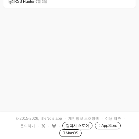
RSS Hunter
•
7월 3일
© 2015-2026, TheNote.app
·
개인정보 보호정책
·
이용 약관
·
갤럭시 스토어
 AppStore
문의하기
·
·
·
 MacOS