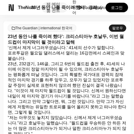
한
제
에이

TheNote
23년 동안 나를 죽이려 했다': 크리스티아누 호날두,...
국
GooglePlay
AppStore
로그인
품
전트
어
The Guardian | international 한국어
팔로우
23년 동안 나를 죽이려 했다': 크리스티아누 호날두, 이번 월
드컵이 마지막이 될 것이라고 말해
‘신께서 제게 너그러우셨습니다.’ 41세의 선수가 말합니다.

포르투갈은 월요일 댈러스에서 열리는 16강전에서 스페인과 맞
붙습니다.

23년, 232경기, 146골, 그리고 6번의 월드컵 출전 후, 41세의 나
이에 이것이 정말 마지막이 될 수 있으며, 크리스티아누 호날두
는 평화롭게 떠날 것입니다. 그의 특별한 국가대표 경력의 잠재
적인 마지막 경기를 하루 앞두고, 모두가 알고 있었지만 포르투
갈 주장이 실제로 표현하지 않으려 했던 진실이 결국 나왔습니
다. “이것이 제 마지막 월드컵이 될 것입니다. 신께서 원하신다면 
내일이 제 마지막 경기가 아니기를 바랍니다.”라고 그는 말했습
니다. 그리고 만약 그렇다면, 뭐, 그런 것입니다. 만약 그가 자신
에게 저항하는 유일한 트로피를 들어 올리지 못하고 떠나야 한다
면, 그렇게 될 것입니다.

“저는 아무것도 놓치지 않았습니다. 신께서 제게 너그러우셨습
니다.”라고 호날두는 말했습니다. “월드컵을 우승하든 안 하든 저
는 더 많은 크리스티아누가 되거나 덜한 크리스티아누가 되지 않
을 것입니다.”