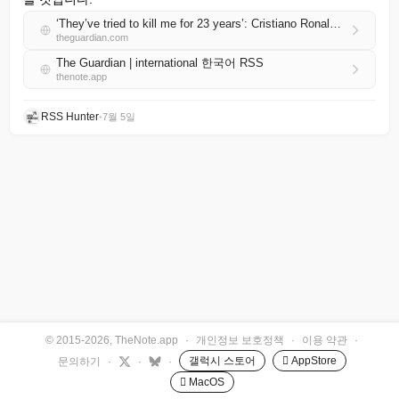
‘They’ve tried to kill me for 23 years’: Cristiano Ronaldo says this World Cup will be his last
theguardian.com
The Guardian | international 한국어 RSS
thenote.app
RSS Hunter
•
7월 5일
© 2015-2026, TheNote.app
·
개인정보 보호정책
·
이용 약관
·
갤럭시 스토어
 AppStore
문의하기
·
·
·
 MacOS