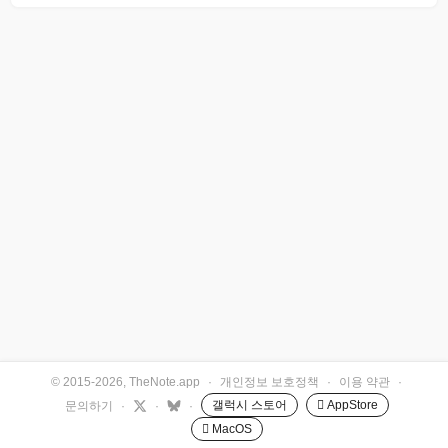
© 2015-2026, TheNote.app
·
개인정보 보호정책
·
이용 약관
·
갤럭시 스토어
 AppStore
문의하기
·
·
·
 MacOS