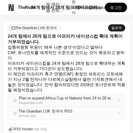
한
제
에이

TheNote
24개 팀에서 28개 팀으로 아프리카 네이션스컵 확대 ...
국
GooglePlay
AppStore
로그인
품
전트
어
The Guardian | UK 한국어
팔로우
24개 팀에서 28개 팀으로 아프리카 네이션스컵 확대 계획이
거부되었습니다.
집행위원회 위원이 '매우 나쁜 생각'이었다고 말하다

CAF, 토너먼트를 세계적인 수준으로 만드는 것이 목표라고 밝히
다

아프리카 네이션스컵을 24개 팀에서 28개 팀으로 확대하는 계획
이 거부되었다고 가디언이 보도했습니다.

이 제안은 아프리카 축구 연맹(CAF) 회장인 파트리스 모트세페
가 지난 2월 탄자니아 다르에스살람에서 열린 기자회견에서 내
놓은 것이었습니다. 만약 합의되었다면 2028년 토너먼트에 적용
될 예정이었습니다.
Plan to expand Africa Cup of Nations from 24 to 28 teams is rejected
theguardian.com
The Guardian | UK 한국어 RSS
thenote.app
RSS Hunter
•
6월 30일