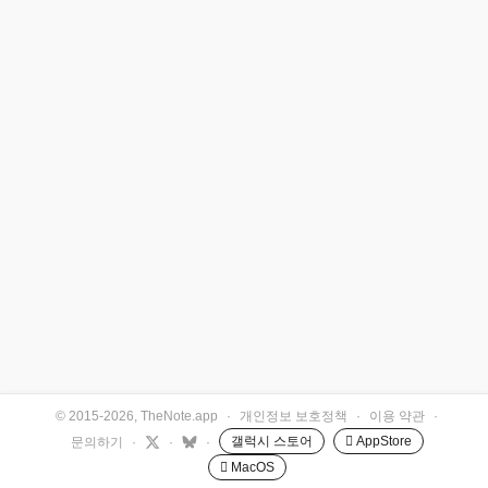
© 2015-2026, TheNote.app
·
개인정보 보호정책
·
이용 약관
·
갤럭시 스토어
 AppStore
문의하기
·
·
·
 MacOS