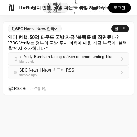
한
제
에이

TheNote
앤디 번햄, 50억 파운드 국방 자금 '블랙홀'에 직면...
국
GooglePlay
AppStore
로그인
품
전트
어
BBC News | News 한국어
팔로우
앤디 번햄, 50억 파운드 국방 자금 '블랙홀'에 직면했나?
"BBC Verify는 정부의 국방 투자 계획에 대한 자금 부족이 "블랙
홀"인지 조사합니다."
Is Andy Burnham facing a £5bn defence funding 'black hole'?
bbc.co.uk
BBC News | News 한국어 RSS
thenote.app
RSS Hunter
•
7월 1일