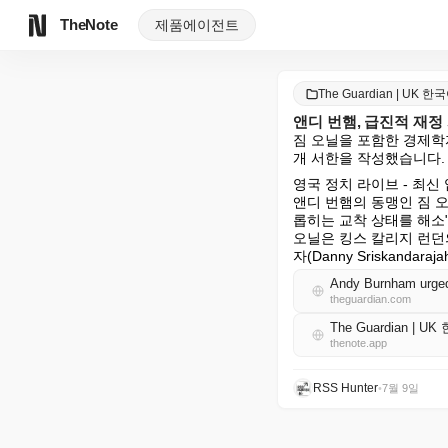
TheNote
제품
에이전트
The Guardian | UK 한
앤디 번햄, 급진적 재정
짐 오닐을 포함한 경제학
개 서한을 작성했습니다.
영국 정치 라이브 - 최신
앤디 번햄의 동맹인 짐 
롭히는 교착 상태를 해소"
오닐은 킹스 칼리지 런던
자(Danny Sriskand
Andy Burnham urged 
theguardian.com
The Guardian | U
thenote.app
RSS Hunter
•
7월 9일