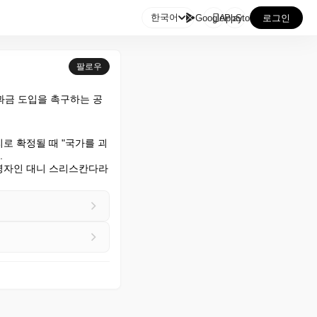

한국어
GooglePlay
AppStore
로그인
팔로우
과금 도입을 촉구하는 공
로 확정될 때 "국가를 괴


영자인 대니 스리스칸다라