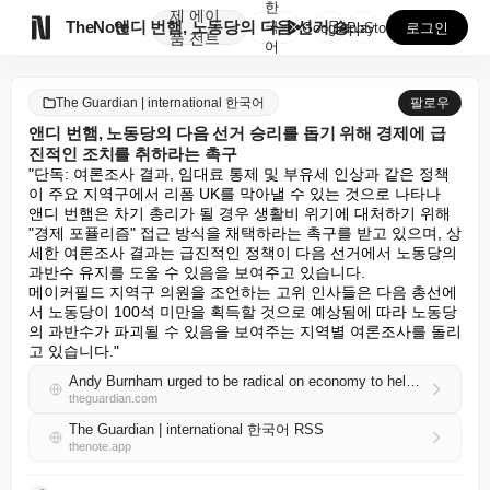
한
제
에이

TheNote
앤디 번햄, 노동당의 다음 선거 승리를 돕기 위해 경제...
국
GooglePlay
AppStore
로그인
품
전트
어
The Guardian | international 한국어
팔로우
앤디 번햄, 노동당의 다음 선거 승리를 돕기 위해 경제에 급
진적인 조치를 취하라는 촉구
"단독: 여론조사 결과, 임대료 통제 및 부유세 인상과 같은 정책
이 주요 지역구에서 리폼 UK를 막아낼 수 있는 것으로 나타나

앤디 번햄은 차기 총리가 될 경우 생활비 위기에 대처하기 위해 
"경제 포퓰리즘" 접근 방식을 채택하라는 촉구를 받고 있으며, 상
세한 여론조사 결과는 급진적인 정책이 다음 선거에서 노동당의 
과반수 유지를 도울 수 있음을 보여주고 있습니다.

메이커필드 지역구 의원을 조언하는 고위 인사들은 다음 총선에
서 노동당이 100석 미만을 획득할 것으로 예상됨에 따라 노동당
의 과반수가 파괴될 수 있음을 보여주는 지역별 여론조사를 돌리
고 있습니다."
Andy Burnham urged to be radical on economy to help Labour win next election
theguardian.com
The Guardian | international 한국어 RSS
thenote.app