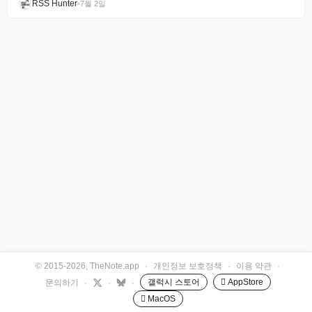
RSS Hunter
•
7월 2일
© 2015-2026, TheNote.app
·
개인정보 보호정책
·
이용 약관
·
갤럭시 스토어
 AppStore
문의하기
·
·
·
 MacOS