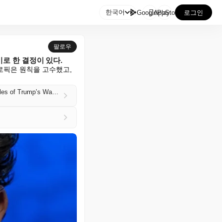

한국어
GooglePlay
AppStore
로그인
팔로우
로 한 결정이 있다.
픽은 원칙을 고수했고, 
At the heart of Anthropic’s clashes with the U.S. government, a decision not to play by the new rules of Trump’s Washington