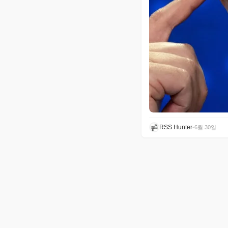
RSS Hunter
•
6월 30일