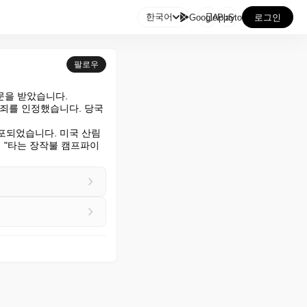

한국어
GooglePlay
AppStore
로그인
팔로우
을 받았습니다.

유죄를 인정했습니다. 당국
체포되었습니다. 미국 산림
며 "타는 장작불 캠프파이