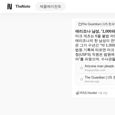
TheNote
제품
에이전트
The Guardian | US 한
애리조나 남성, '1,0
마크 게츠는 6월 불법 
애리조나의 한 남성이 연
은 그가 수년간 "약 1,
법원 기록에 따르면 마크
청(USFS) 직원은 법원
어"를 피웠으며, 수사관
Arizona man pleads gu
theguardian.com
The Guardian | U
thenote.app
RSS Hunter
•
7월 8일