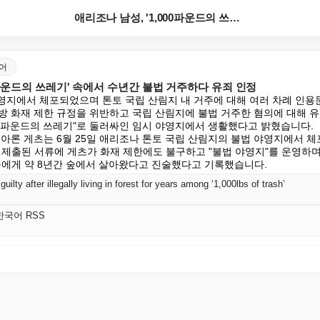
애리조나 남성, '1,000파운드의 쓰레기' 속에서 수...
국어
00파운드의 쓰레기' 속에서 수년간 불법 거주하다 유죄 인정
야영지에서 체포되었으며 톤토 국립 산림지 내 거주에 대해 여러 차례 인용문
방 화재 제한 규정을 위반하고 국립 산림지에 불법 거주한 혐의에 대해 
000파운드의 쓰레기"로 둘러싸인 임시 야영지에서 생활했다고 밝혔습니다.

 아론 게츠는 6월 25일 애리조나 톤토 국립 산림지의 불법 야영지에서 
에 제출된 서류에 게츠가 화재 제한에도 불구하고 "불법 야영지"를 운영하
들에게 약 8년간 숲에서 살아왔다고 진술했다고 기록했습니다.
ilty after illegally living in forest for years among ‘1,000lbs of trash’
S 한국어 RSS