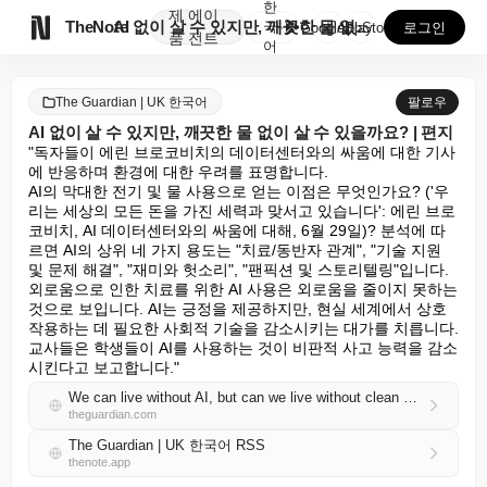
한
제
에이

TheNote
AI 없이 살 수 있지만, 깨끗한 물 없이 살 수 있을...
국
GooglePlay
AppStore
로그인
품
전트
어
The Guardian | UK 한국어
팔로우
AI 없이 살 수 있지만, 깨끗한 물 없이 살 수 있을까요? | 편지
"독자들이 에린 브로코비치의 데이터센터와의 싸움에 대한 기사
에 반응하며 환경에 대한 우려를 표명합니다.

AI의 막대한 전기 및 물 사용으로 얻는 이점은 무엇인가요? ('우
리는 세상의 모든 돈을 가진 세력과 맞서고 있습니다': 에린 브로
코비치, AI 데이터센터와의 싸움에 대해, 6월 29일)? 분석에 따
르면 AI의 상위 네 가지 용도는 "치료/동반자 관계", "기술 지원 
및 문제 해결", "재미와 헛소리", "팬픽션 및 스토리텔링"입니다.

외로움으로 인한 치료를 위한 AI 사용은 외로움을 줄이지 못하는 
것으로 보입니다. AI는 긍정을 제공하지만, 현실 세계에서 상호 
작용하는 데 필요한 사회적 기술을 감소시키는 대가를 치릅니다. 
교사들은 학생들이 AI를 사용하는 것이 비판적 사고 능력을 감소
시킨다고 보고합니다."
We can live without AI, but can we live without clean water? | Letters
theguardian.com
The Guardian | UK 한국어 RSS
thenote.app