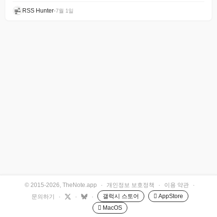
RSS Hunter
•
7월 1일
© 2015-2026, TheNote.app
·
개인정보 보호정책
·
이용 약관
·
갤럭시 스토어
 AppStore
문의하기
·
·
·
 MacOS