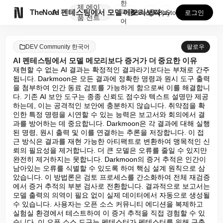
한
제
에이

TheNote
AI 펜테스팅에서 모델 메모리보다 증거가 더 중요한 이...
국
GooglePlay
AppStore
로그인
품
전트
어
DEV Community 한국어
팔로우
AI 펜테스팅에서 모델 메모리보다 증거가 더 중요한 이유
재현할 수 없는 AI 결과는 확정적인 결과라기보다는 부채로 간주
됩니다. Darkmoon은 모든 결과에 정확한 명령과 원시 도구 출력
을 첨부하여 인간 동료 검토를 가능하게 함으로써 이를 해결합니
다. 기존 AI 보안 도구는 종종 신뢰도 점수와 텍스트 설명만 제공
하는데, 이는 공격적인 보안에 충분하지 않습니다. 취약점을 확
인한 특정 명령을 시연할 수 있는 능력은 보고서와 회의에서 결
과를 방어하는 데 중요합니다. Darkmoon은 각 결과에 대해 실행
된 명령, 원시 출력 및 이를 연결하는 추론을 저장합니다. 이 접
근 방식은 결과를 재현 가능한 아티팩트로 변환하여 맹목적인 신
뢰의 필요성을 제거합니다. 더 큰 모델은 오류를 줄일 수 있지만 
완전히 제거하지는 못합니다. Darkmoon의 증거 추적은 인간이 
남아있는 오류를 식별할 수 있도록 하여 핵심 설계 원칙으로 삼
았습니다. 이 방법론은 검토 프로세스를 간소화하여 전체 재검증
에서 증거 추적의 부분 검사로 전환합니다. 결과적으로 보고서는 
모델 출력의 의역이 필요 없이 실제 데이터에서 자동으로 생성될 
수 있습니다. 사용자는 오픈 소스 커뮤니티 에디션을 복제하고 
실험실 환경에서 테스트하여 이 증거 추적을 직접 경험할 수 있
습니다. 이 오픈 소스 도구는 펜테스터가 펜테스터를 위해 구축