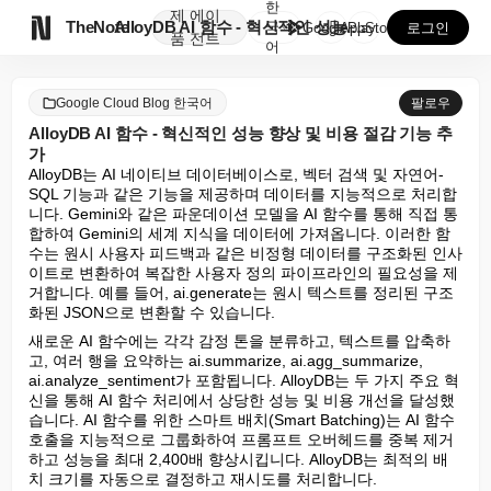
한
제
에이

TheNote
AlloyDB AI 함수 - 혁신적인 성능 향상 및 비...
국
GooglePlay
AppStore
로그인
품
전트
어
Google Cloud Blog 한국어
팔로우
AlloyDB AI 함수 - 혁신적인 성능 향상 및 비용 절감 기능 추
가
AlloyDB는 AI 네이티브 데이터베이스로, 벡터 검색 및 자연어-
SQL 기능과 같은 기능을 제공하며 데이터를 지능적으로 처리합
니다. Gemini와 같은 파운데이션 모델을 AI 함수를 통해 직접 통
합하여 Gemini의 세계 지식을 데이터에 가져옵니다. 이러한 함
수는 원시 사용자 피드백과 같은 비정형 데이터를 구조화된 인사
이트로 변환하여 복잡한 사용자 정의 파이프라인의 필요성을 제
거합니다. 예를 들어, ai.generate는 원시 텍스트를 정리된 구조
화된 JSON으로 변환할 수 있습니다.
새로운 AI 함수에는 각각 감정 톤을 분류하고, 텍스트를 압축하
고, 여러 행을 요약하는 ai.summarize, ai.agg_summarize, 
ai.analyze_sentiment가 포함됩니다. AlloyDB는 두 가지 주요 혁
신을 통해 AI 함수 처리에서 상당한 성능 및 비용 개선을 달성했
습니다. AI 함수를 위한 스마트 배치(Smart Batching)는 AI 함수 
호출을 지능적으로 그룹화하여 프롬프트 오버헤드를 중복 제거
하고 성능을 최대 2,400배 향상시킵니다. AlloyDB는 최적의 배
치 크기를 자동으로 결정하고 재시도를 처리합니다.