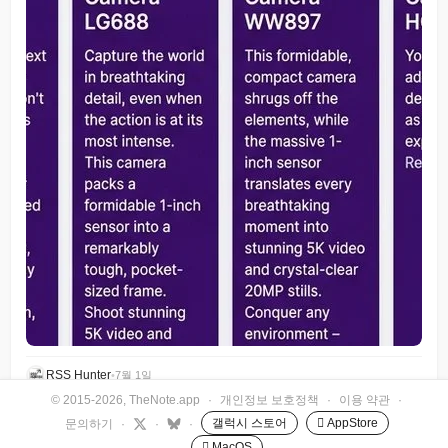
RSS Hunter
•
7월 1일
© 2015-2026, TheNote.app
·
개인정보 보호정책
·
이용 약관
·
갤럭시 스토어
 AppStore
문의하기
·
·
·
 MacOS