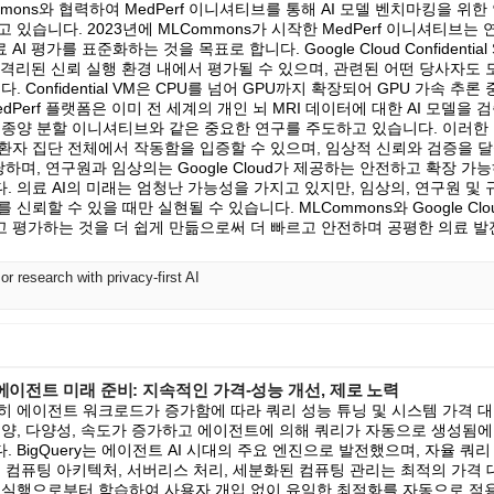
LCommons와 협력하여 MedPerf 이니셔티브를 통해 AI 모델 벤치마킹을 위
 있습니다. 2023년에 MLCommons가 시작한 MedPerf 이니셔티브는
 평가를 표준화하는 것을 목표로 합니다. Google Cloud Confidential
 격리된 신뢰 실행 환경 내에서 평가될 수 있으며, 관련된 어떤 당사자도
. Confidential VM은 CPU를 넘어 GPU까지 확장되어 GPU 가속 추론
dPerf 플랫폼은 이미 전 세계의 개인 뇌 MRI 데이터에 대한 AI 모델을
 종양 분할 이니셔티브와 같은 중요한 연구를 주도하고 있습니다. 이러한 협
환자 집단 전체에서 작동함을 입증할 수 있으며, 임상적 신뢰와 검증을 
당하며, 연구원과 임상의는 Google Cloud가 제공하는 안전하고 확장 가
 의료 AI의 미래는 엄청난 가능성을 가지고 있지만, 임상의, 연구원 및
신뢰할 수 있을 때만 실현될 수 있습니다. MLCommons와 Google Cl
 평가하는 것을 더 쉽게 만듦으로써 더 빠르고 안전하며 공평한 의료 발
r research with privacy-first AI
 에이전트 미래 준비: 지속적인 가격-성능 개선, 제로 노력
히 에이전트 워크로드가 증가함에 따라 쿼리 성능 튜닝 및 시스템 가격 대
 양, 다양성, 속도가 증가하고 에이전트에 의해 쿼리가 자동으로 생성됨에 
 BigQuery는 에이전트 AI 시대의 주요 엔진으로 발전했으며, 자율 쿼
 컴퓨팅 아키텍처, 서버리스 처리, 세분화된 컴퓨팅 관리는 최적의 가격 
실행으로부터 학습하여 사용자 개입 없이 유익한 최적화를 자동으로 적용하는 Hi