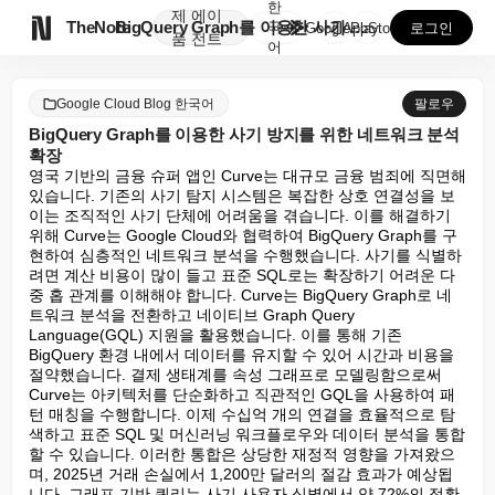
한
제
에이

TheNote
BigQuery Graph를 이용한 사기 방지를 위한 ...
국
GooglePlay
AppStore
로그인
품
전트
어
Google Cloud Blog 한국어
팔로우
BigQuery Graph를 이용한 사기 방지를 위한 네트워크 분석
확장
영국 기반의 금융 슈퍼 앱인 Curve는 대규모 금융 범죄에 직면해 
있습니다. 기존의 사기 탐지 시스템은 복잡한 상호 연결성을 보
이는 조직적인 사기 단체에 어려움을 겪습니다. 이를 해결하기 
위해 Curve는 Google Cloud와 협력하여 BigQuery Graph를 구
현하여 심층적인 네트워크 분석을 수행했습니다. 사기를 식별하
려면 계산 비용이 많이 들고 표준 SQL로는 확장하기 어려운 다
중 홉 관계를 이해해야 합니다. Curve는 BigQuery Graph로 네
트워크 분석을 전환하고 네이티브 Graph Query 
Language(GQL) 지원을 활용했습니다. 이를 통해 기존 
BigQuery 환경 내에서 데이터를 유지할 수 있어 시간과 비용을 
절약했습니다. 결제 생태계를 속성 그래프로 모델링함으로써 
Curve는 아키텍처를 단순화하고 직관적인 GQL을 사용하여 패
턴 매칭을 수행합니다. 이제 수십억 개의 연결을 효율적으로 탐
색하고 표준 SQL 및 머신러닝 워크플로우와 데이터 분석을 통합
할 수 있습니다. 이러한 통합은 상당한 재정적 영향을 가져왔으
며, 2025년 거래 손실에서 1,200만 달러의 절감 효과가 예상됩
니다. 그래프 기반 쿼리는 사기 사용자 식별에서 약 72%의 정확