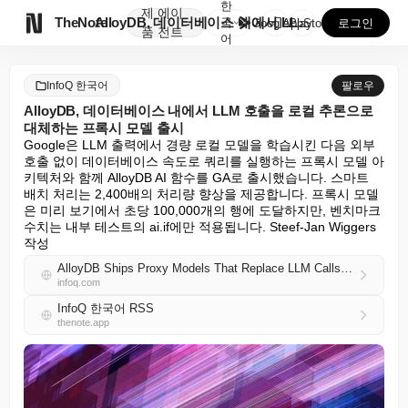
한
제
에이

TheNote
AlloyDB, 데이터베이스 내에서 LLM 호출을 로컬...
국
GooglePlay
AppStore
로그인
품
전트
어
InfoQ 한국어
팔로우
AlloyDB, 데이터베이스 내에서 LLM 호출을 로컬 추론으로
대체하는 프록시 모델 출시
Google은 LLM 출력에서 경량 로컬 모델을 학습시킨 다음 외부 
호출 없이 데이터베이스 속도로 쿼리를 실행하는 프록시 모델 아
키텍처와 함께 AlloyDB AI 함수를 GA로 출시했습니다. 스마트 
배치 처리는 2,400배의 처리량 향상을 제공합니다. 프록시 모델
은 미리 보기에서 초당 100,000개의 행에 도달하지만, 벤치마크 
수치는 내부 테스트의 ai.if에만 적용됩니다. Steef-Jan Wiggers 
작성
AlloyDB Ships Proxy Models That Replace LLM Calls with Local Inference Inside the Database
infoq.com
InfoQ 한국어 RSS
thenote.app