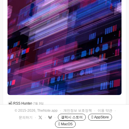
RSS Hunter
•
7월 9일
© 2015-2026, TheNote.app
·
개인정보 보호정책
·
이용 약관
·
갤럭시 스토어
 AppStore
문의하기
·
·
·
 MacOS