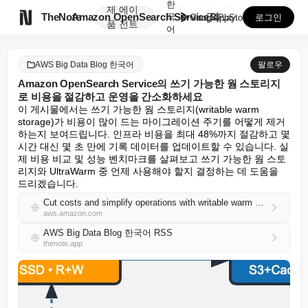
한
제
에이

TheNote
Amazon OpenSearch Service의 쓰기 ...
국
GooglePlay
AppStore
로그인
품
전트
어
AWS Big Data Blog 한국어
팔로우
Amazon OpenSearch Service의 쓰기 가능한 웜 스토리지
로 비용을 절감하고 운영을 간소화하세요
이 게시물에서는 쓰기 가능한 웜 스토리지(writable warm 
storage)가 비용이 많이 드는 마이그레이션 주기를 어떻게 제거
하는지 보여드립니다. 인프라 비용을 최대 48%까지 절감하고 몇 
시간 대신 몇 초 만에 기록 데이터를 업데이트할 수 있습니다. 실
제 비용 비교 및 성능 벤치마크를 살펴보고 쓰기 가능한 웜 스토
리지와 UltraWarm 중 언제 사용해야 할지 결정하는 데 도움을 
드리겠습니다.
Cut costs and simplify operations with writable warm storage in Amazon OpenSearch Service
aws.amazon.com
AWS Big Data Blog 한국어 RSS
thenote.app