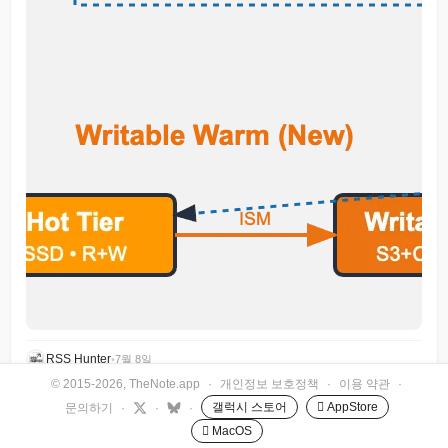
RSS Hunter
•
7월 8일
© 2015-2026, TheNote.app
·
개인정보 보호정책
·
이용 약관
·
갤럭시 스토어
 AppStore
문의하기
·
·
·
 MacOS