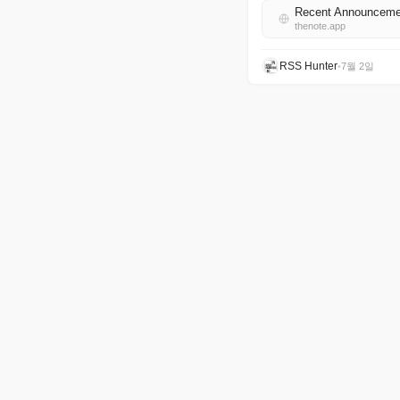
Recent Announce
thenote.app
RSS Hunter
•
7월 2일