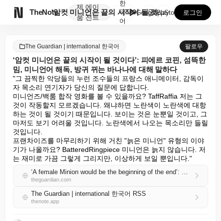
한
제
에이

TheNote
‘암컷 미니언은 끝의 시작이 될 것이다’: 피에르 코핀...
국
GooglePlay
AppStore
로그인
품
전트
어
The Guardian | international 한국어
팔로우
‘암컷 미니언은 끝의 시작이 될 것이다’: 피에르 코핀, 섬뜩한
밈, 미니언어 해독, 방귀 뀌는 바나나에 대해 말하다
"그 끔찍한 악당들의 누런 조수들의 프랑스 애니메이터, 감독이
자 목소리 연기자가 당신의 질문에 답합니다.

미니언즈/백룸 합작 영화를 볼 수 있을까요? TaffRaffia 저는 그
것이 작동할지 모르겠습니다. 왜냐하면 노란색이 노란색에 대항
하는 것이 될 것이기 때문입니다. 보이는 것은 눈뿐일 것이고, 그
마저도 보기 어려울 것입니다. 노란색에서 나오는 목소리만 들릴 
것입니다.

프랜차이즈를 마무리하기 위해 거친 "늙은 미니언" 유형의 이야
기가 나올까요? BatteredRingpiece 미니언은 늙지 않습니다. 저
는 재미로 가끔 그렇게 그리지만, 이상하게 보일 뿐입니다."
‘A female Minion would be the beginning of the end’: Pierre Coffin on creepy memes, decoding Minionese and farting bananas
theguardian.com
The Guardian | international 한국어 RSS
thenote.app