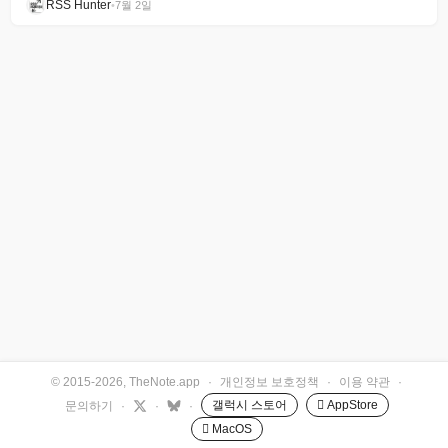
RSS Hunter
•
7월 2일
© 2015-2026, TheNote.app
·
개인정보 보호정책
·
이용 약관
·
갤럭시 스토어
 AppStore
문의하기
·
·
·
 MacOS