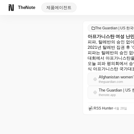
TheNote
제품
에이전트
The Guardian | US 한
아프가니스탄 여성 난민
피파, 탈레반의 승인 없이
2021년 탈레반 집권 후 '
피파는 탈레반의 승인 없이
대회에서 아프가니스탄을 
오늘 피파 평의회에서 승
식 아프가니스탄 국가대표
Afghanistan women’s
theguardian.com
The Guardian | U
thenote.app
RSS Hunter
•
4월 28일