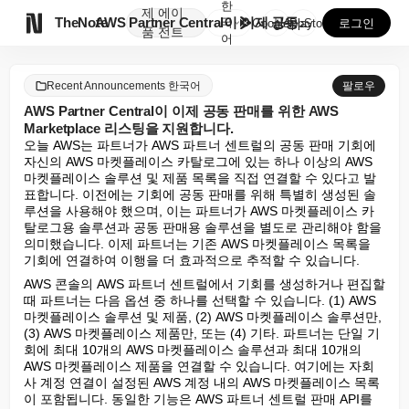
한
제
에이

TheNote
AWS Partner Central이 이제 공동 판매를...
국
GooglePlay
AppStore
로그인
품
전트
어
Recent Announcements 한국어
팔로우
AWS Partner Central이 이제 공동 판매를 위한 AWS
Marketplace 리스팅을 지원합니다.
오늘 AWS는 파트너가 AWS 파트너 센트럴의 공동 판매 기회에 
자신의 AWS 마켓플레이스 카탈로그에 있는 하나 이상의 AWS 
마켓플레이스 솔루션 및 제품 목록을 직접 연결할 수 있다고 발
표합니다. 이전에는 기회에 공동 판매를 위해 특별히 생성된 솔
루션을 사용해야 했으며, 이는 파트너가 AWS 마켓플레이스 카
탈로그용 솔루션과 공동 판매용 솔루션을 별도로 관리해야 함을 
의미했습니다. 이제 파트너는 기존 AWS 마켓플레이스 목록을 
기회에 연결하여 이행을 더 효과적으로 추적할 수 있습니다.
AWS 콘솔의 AWS 파트너 센트럴에서 기회를 생성하거나 편집할 
때 파트너는 다음 옵션 중 하나를 선택할 수 있습니다. (1) AWS 
마켓플레이스 솔루션 및 제품, (2) AWS 마켓플레이스 솔루션만, 
(3) AWS 마켓플레이스 제품만, 또는 (4) 기타. 파트너는 단일 기
회에 최대 10개의 AWS 마켓플레이스 솔루션과 최대 10개의 
AWS 마켓플레이스 제품을 연결할 수 있습니다. 여기에는 자회
사 계정 연결이 설정된 AWS 계정 내의 AWS 마켓플레이스 목록
이 포함됩니다. 동일한 기능은 AWS 파트너 센트럴 판매 API를 