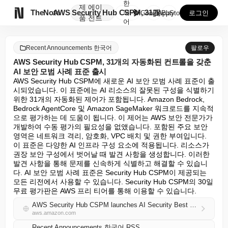
한
제
에이

TheNote
AWS Security Hub CSPM, 31개의 자동...
국
GooglePlay
AppStore
로그인
품
전트
어
Recent Announcements 한국어
팔로우
AWS Security Hub CSPM, 31개의 자동화된 컨트롤을 갖춘
AI 보안 모범 사례 표준 출시
AWS Security Hub CSPM에 새로운 AI 보안 모범 사례 표준이 출
시되었습니다. 이 표준에는 AI 리소스의 잘못된 구성을 식별하기 
위한 31개의 자동화된 제어가 포함됩니다. Amazon Bedrock, 
Bedrock AgentCore 및 Amazon SageMaker 워크로드를 지속적
으로 평가하는 데 도움이 됩니다. 이 제어는 AWS 보안 전문가가 
개발하여 수동 평가의 필요성을 없앴습니다. 포함된 주요 보안 
영역은 네트워크 격리, 암호화, VPC 배치 및 권한 부여입니다. 
이 표준은 다양한 AI 인프라 구성 요소에 적용됩니다. 리소스가 
권장 보안 구성에서 벗어날 때 발견 사항을 생성합니다. 이러한 
발견 사항을 통해 문제를 신속하게 식별하고 해결할 수 있습니
다. AI 보안 모범 사례 표준은 Security Hub CSPM이 제공되는 
모든 리전에서 사용할 수 있습니다. Security Hub CSPM의 30일 
무료 평가판은 AWS 프리 티어를 통해 이용할 수 있습니다.
AWS Security Hub CSPM launches AI Security Best Practices standard with 31 automated controls
aws.amazon.com
Recent Announcements 한국어 RSS