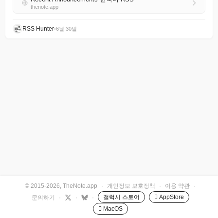
thenote.app
RSS Hunter
•
6월 30일
© 2015-2026, TheNote.app
·
개인정보 보호정책
·
이용 약관
·
갤럭시 스토어
 AppStore
문의하기
·
·
·
 MacOS